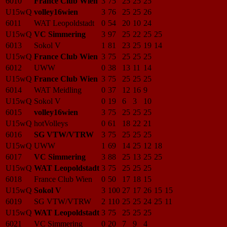
6010
France Club Wien
3
75
25
25
25
U15wQ
volley16wien
3
76
25
25
26
6011
WAT Leopoldstadt
0
54
20
10
24
U15wQ
VC Simmering
3
97
25
22
25
25
6013
Sokol V
1
81
23
25
19
14
U15wQ
France Club Wien
3
75
25
25
25
6012
UWW
0
38
13
11
14
U15wQ
France Club Wien
3
75
25
25
25
6014
WAT Meidling
0
37
12
16
9
U15wQ
Sokol V
0
19
6
3
10
6015
volley16wien
3
75
25
25
25
U15wQ
hotVolleys
0
61
18
22
21
6016
SG VTW/VTRW
3
75
25
25
25
U15wQ
UWW
1
69
14
25
12
18
6017
VC Simmering
3
88
25
13
25
25
U15wQ
WAT Leopoldstadt
3
75
25
25
25
6018
France Club Wien
0
50
17
18
15
U15wQ
Sokol V
3
100
27
17
26
15
15
6019
SG VTW/VTRW
2
110
25
25
24
25
11
U15wQ
WAT Leopoldstadt
3
75
25
25
25
6021
VC Simmering
0
20
7
9
4