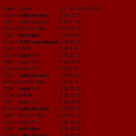
Liga/#
Teams
S
P
S1
S2
S3
S4
S5
U13w1
volley16wien/1
2
50
25
25
7101
volley16wien/2
0
25
9
16
U13w1
Post SV Wien
0
31
18
13
7102
hotVolleys
2
50
25
25
U13w1
WAT Leopoldstadt
2
50
25
25
7103
UWW
0
18
9
9
U13w1
Sokol V/1
2
50
25
25
7104
Sokol V/2
0
30
19
11
U13w1
Sokol V/2
0
16
8
8
7105
volley16wien/1
2
50
25
25
U13w1
Post SV Wien
0
12
4
8
7106
Sokol V/1
2
50
25
25
U13w1
UWW
2
50
25
25
7107
Sokol V/2
0
28
18
10
U13w1
volley16wien/2
2
50
25
25
7108
Post SV Wien
0
26
11
15
U13w1
Sokol V/1
0
46
22
24
7109
hotVolleys
2
51
25
26
U13w1
volley16wien/1
2
50
25
25