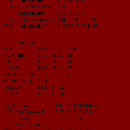
5610
volley16wien/1
3
75
25
25
25
U17w1
SG VTW/VTRW
0
47
12
18
17
5611
volley16wien/1
3
75
25
25
25
U17w1
WAT Leopoldstadt
2
94
15
30
11
25
13
5612
volley16wien/2
3
107
25
28
25
14
15
U17 2. Klasse (2011/2012)
Team
#
S
N
|
Sätze
|
PNK
VC Neuland
6
6
0
18
:
2
18
Sokol V
6
5
1
16
:
3
15
UWW/2
6
4
2
12
:
7
12
France Club Wien
6
3
3
11
:
11
9
VC Simmering
6
2
4
7
:
14
5
hotVolleys
6
1
5
6
:
15
4
UWW/1
6
0
6
0
:
18
0
Liga/#
Teams
S
P
S1
S2
S3
S4
S5
U17w2
VC Neuland
3
97
22
25
25
25
5701
Sokol V
1
65
25
15
8
17
U17w2
VC Simmering
1
78
18
22
25
13