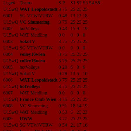
Liga/#
Teams
S
P
S1
S2
S3
S4
S5
U15wQ
WAT Leopoldstadt
3
75
25
25
25
6001
SG VTW/VTRW
0
48
13
17
18
U15wQ
VC Simmering
3
75
25
25
25
6002
hotVolleys
0
43
15
9
19
U15wQ
WAT Meidling
0
0
0
0
0
6003
Sokol V
3
75
25
25
25
U15wQ
SG VTW/VTRW
0
0
0
0
0
6004
volley16wien
3
75
25
25
25
U15wQ
volley16wien
3
75
25
25
25
6005
hotVolleys
0
20
6
8
6
U15wQ
Sokol V
0
28
13
5
10
6006
WAT Leopoldstadt
3
75
25
25
25
U15wQ
hotVolleys
3
75
25
25
25
6007
WAT Meidling
0
0
0
0
0
U15wQ
France Club Wien
3
75
25
25
25
6008
VC Simmering
0
51
18
14
19
U15wQ
WAT Meidling
0
53
5
25
23
6009
UWW
3
77
25
27
25
U15wQ
SG VTW/VTRW
0
54
21
17
16