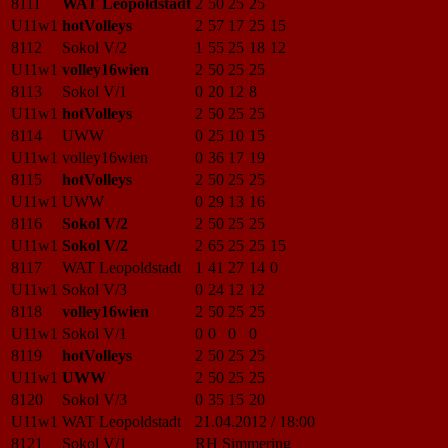
8111
WAT Leopoldstadt
2
50
25
25
U11w1
hotVolleys
2
57
17
25
15
8112
Sokol V/2
1
55
25
18
12
U11w1
volley16wien
2
50
25
25
8113
Sokol V/1
0
20
12
8
U11w1
hotVolleys
2
50
25
25
8114
UWW
0
25
10
15
U11w1
volley16wien
0
36
17
19
8115
hotVolleys
2
50
25
25
U11w1
UWW
0
29
13
16
8116
Sokol V/2
2
50
25
25
U11w1
Sokol V/2
2
65
25
25
15
8117
WAT Leopoldstadt
1
41
27
14
0
U11w1
Sokol V/3
0
24
12
12
8118
volley16wien
2
50
25
25
U11w1
Sokol V/1
0
0
0
0
8119
hotVolleys
2
50
25
25
U11w1
UWW
2
50
25
25
8120
Sokol V/3
0
35
15
20
U11w1
WAT Leopoldstadt
21.04.2012 / 18:00
8121
Sokol V/1
RH Simmering