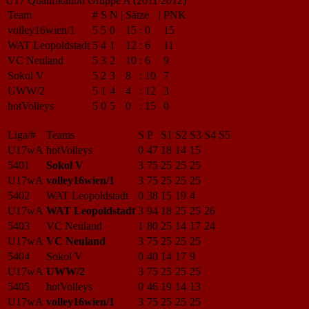
U17 Qualifikation Gruppe A (2011/2012)
Team
#
S
N
|
Sätze
|
PNK
volley16wien/1
5
5
0
15
:
0
15
WAT Leopoldstadt
5
4
1
12
:
6
11
VC Neuland
5
3
2
10
:
6
9
Sokol V
5
2
3
8
:
10
7
UWW/2
5
1
4
4
:
12
3
hotVolleys
5
0
5
0
:
15
0
Liga/#
Teams
S
P
S1
S2
S3
S4
S5
U17wA
hotVolleys
0
47
18
14
15
5401
Sokol V
3
75
25
25
25
U17wA
volley16wien/1
3
75
25
25
25
5402
WAT Leopoldstadt
0
38
15
19
4
U17wA
WAT Leopoldstadt
3
94
18
25
25
26
5403
VC Neuland
1
80
25
14
17
24
U17wA
VC Neuland
3
75
25
25
25
5404
Sokol V
0
40
14
17
9
U17wA
UWW/2
3
75
25
25
25
5405
hotVolleys
0
46
19
14
13
U17wA
volley16wien/1
3
75
25
25
25