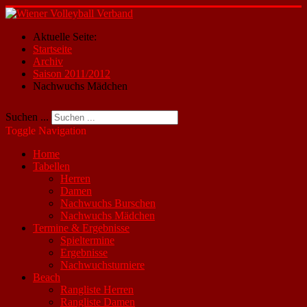
Aktuelle Seite:
Startseite
Archiv
Saison 2011/2012
Nachwuchs Mädchen
Suchen ...
Toggle Navigation
Home
Tabellen
Herren
Damen
Nachwuchs Burschen
Nachwuchs Mädchen
Termine & Ergebnisse
Spieltermine
Ergebnisse
Nachwuchsturniere
Beach
Rangliste Herren
Rangliste Damen