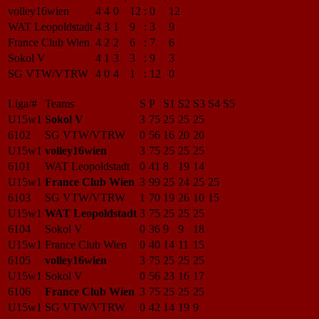
volley16wien
4
4
0
12
:
0
12
WAT Leopoldstadt
4
3
1
9
:
3
9
France Club Wien
4
2
2
6
:
7
6
Sokol V
4
1
3
3
:
9
3
SG VTW/VTRW
4
0
4
1
:
12
0
Liga/#
Teams
S
P
S1
S2
S3
S4
S5
U15w1
Sokol V
3
75
25
25
25
6102
SG VTW/VTRW
0
56
16
20
20
U15w1
volley16wien
3
75
25
25
25
6101
WAT Leopoldstadt
0
41
8
19
14
U15w1
France Club Wien
3
99
25
24
25
25
6103
SG VTW/VTRW
1
70
19
26
10
15
U15w1
WAT Leopoldstadt
3
75
25
25
25
6104
Sokol V
0
36
9
9
18
U15w1
France Club Wien
0
40
14
11
15
6105
volley16wien
3
75
25
25
25
U15w1
Sokol V
0
56
23
16
17
6106
France Club Wien
3
75
25
25
25
U15w1
SG VTW/VTRW
0
42
14
19
9