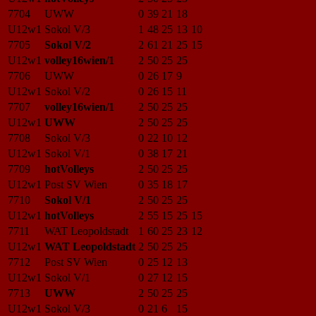
7704
UWW
0
39
21
18
U12w1
Sokol V/3
1
48
25
13
10
7705
Sokol V/2
2
61
21
25
15
U12w1
volley16wien/1
2
50
25
25
7706
UWW
0
26
17
9
U12w1
Sokol V/2
0
26
15
11
7707
volley16wien/1
2
50
25
25
U12w1
UWW
2
50
25
25
7708
Sokol V/3
0
22
10
12
U12w1
Sokol V/1
0
38
17
21
7709
hotVolleys
2
50
25
25
U12w1
Post SV Wien
0
35
18
17
7710
Sokol V/1
2
50
25
25
U12w1
hotVolleys
2
55
15
25
15
7711
WAT Leopoldstadt
1
60
25
23
12
U12w1
WAT Leopoldstadt
2
50
25
25
7712
Post SV Wien
0
25
12
13
U12w1
Sokol V/1
0
27
12
15
7713
UWW
2
50
25
25
U12w1
Sokol V/3
0
21
6
15