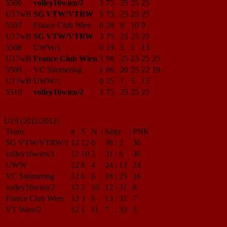
5506
volley16wien/2
3
75
25
25
25
U17wB
SG VTW/VTRW
3
75
25
25
25
5507
France Club Wien
0
28
9
10
9
U17wB
SG VTW/VTRW
3
75
25
25
25
5508
UWW/1
0
19
5
1
13
U17wB
France Club Wien
3
98
25
23
25
25
5509
VC Simmering
1
86
20
25
22
19
U17wB
UWW/1
0
25
7
5
13
5510
volley16wien/2
3
75
25
25
25
U19 (2011/2012)
Team
#
S
N
|
Sätze
|
PNK
SG VTW/VTRW/1
12
12
0
36
:
2
36
volley16wien/1
12
10
2
31
:
6
30
UWW
12
8
4
24
:
13
24
VC Simmering
12
6
6
18
:
25
16
volley16wien/2
12
2
10
12
:
31
8
France Club Wien
12
3
9
13
:
31
7
VT Wien/2
12
1
11
7
:
33
5