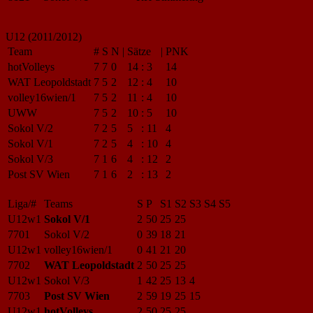
U12 (2011/2012)
Team
#
S
N
|
Sätze
|
PNK
hotVolleys
7
7
0
14
:
3
14
WAT Leopoldstadt
7
5
2
12
:
4
10
volley16wien/1
7
5
2
11
:
4
10
UWW
7
5
2
10
:
5
10
Sokol V/2
7
2
5
5
:
11
4
Sokol V/1
7
2
5
4
:
10
4
Sokol V/3
7
1
6
4
:
12
2
Post SV Wien
7
1
6
2
:
13
2
Liga/#
Teams
S
P
S1
S2
S3
S4
S5
U12w1
Sokol V/1
2
50
25
25
7701
Sokol V/2
0
39
18
21
U12w1
volley16wien/1
0
41
21
20
7702
WAT Leopoldstadt
2
50
25
25
U12w1
Sokol V/3
1
42
25
13
4
7703
Post SV Wien
2
59
19
25
15
U12w1
hotVolleys
2
50
25
25