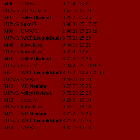
5406
UWW/2
0
22
4
10
8
U17wA
VC Neuland
0
47
18
10
19
5407
volley16wien/1
3
75
25
25
25
U17wA
Sokol V
3
98
31
25
17
25
5409
UWW/2
1
90
29
17
25
19
U17wA
WAT Leopoldstadt
3
75
25
25
25
5408
hotVolleys
0
46
15
10
21
U17wA
hotVolleys
0
22
4
12
6
5410
volley16wien/1
3
75
25
25
25
U17wA
Sokol V
2
94
25
25
19
16
9
5411
WAT Leopoldstadt
3
97
22
10
25
25
15
U17wA
UWW/2
0
49
21
18
10
5412
VC Neuland
3
75
25
25
25
U17wA
volley16wien/1
3
75
25
25
25
5413
Sokol V
0
25
5
10
10
U17wA
hotVolleys
0
47
13
18
16
5415
VC Neuland
3
75
25
25
25
U17wA
WAT Leopoldstadt
3
75
25
25
25
5414
UWW/2
0
35
10
12
13