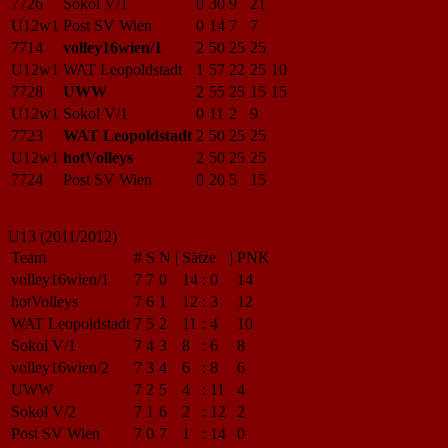
7726
Sokol V/1
0
30
9
21
U12w1
Post SV Wien
0
14
7
7
7714
volley16wien/1
2
50
25
25
U12w1
WAT Leopoldstadt
1
57
22
25
10
7728
UWW
2
55
25
15
15
U12w1
Sokol V/1
0
11
2
9
7723
WAT Leopoldstadt
2
50
25
25
U12w1
hotVolleys
2
50
25
25
7724
Post SV Wien
0
20
5
15
U13 (2011/2012)
Team
#
S
N
|
Sätze
|
PNK
volley16wien/1
7
7
0
14
:
0
14
hotVolleys
7
6
1
12
:
3
12
WAT Leopoldstadt
7
5
2
11
:
4
10
Sokol V/1
7
4
3
8
:
6
8
volley16wien/2
7
3
4
6
:
8
6
UWW
7
2
5
4
:
11
4
Sokol V/2
7
1
6
2
:
12
2
Post SV Wien
7
0
7
1
:
14
0