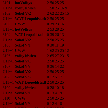
8101
hotVolleys
2
50
25
25
U11w1
volley16wien
1
50
25
16
9
8102
Sokol V/2
2
62
22
25
15
U11w1
WAT Leopoldstadt
2
50
25
25
8103
UWW
0
39
23
16
U11w1
hotVolleys
2
53
28
25
8104
WAT Leopoldstadt
0
39
26
13
U11w1
Sokol V/2
2
50
25
25
8105
Sokol V/1
0
30
11
19
U11w1
UWW
1
62
25
25
12
8106
volley16wien
2
65
27
23
15
U11w1
Sokol V/1
2
50
25
25
8107
Sokol V/3
0
36
14
22
U11w1
Sokol V/2
2
50
25
25
8108
Sokol V/3
0
12
5
7
U11w1
WAT Leopoldstadt
2
50
25
25
8109
volley16wien
0
28
10
18
U11w1
Sokol V/1
0
13
4
9
8110
UWW
2
50
25
25
U11w1
Sokol V/3
0
12
4
8