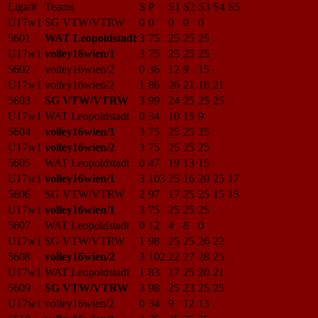
Liga/#
Teams
S
P
S1
S2
S3
S4
S5
U17w1
SG VTW/VTRW
0
0
0
0
0
5601
WAT Leopoldstadt
3
75
25
25
25
U17w1
volley16wien/1
3
75
25
25
25
5602
volley16wien/2
0
36
12
9
15
U17w1
volley16wien/2
1
86
26
21
18
21
5603
SG VTW/VTRW
3
99
24
25
25
25
U17w1
WAT Leopoldstadt
0
34
10
15
9
5604
volley16wien/1
3
75
25
25
25
U17w1
volley16wien/2
3
75
25
25
25
5605
WAT Leopoldstadt
0
47
19
13
15
U17w1
volley16wien/1
3
103
25
16
20
25
17
5606
SG VTW/VTRW
2
97
17
25
25
15
15
U17w1
volley16wien/1
3
75
25
25
25
5607
WAT Leopoldstadt
0
12
4
8
0
U17w1
SG VTW/VTRW
1
98
25
25
26
22
5608
volley16wien/2
3
102
22
27
28
25
U17w1
WAT Leopoldstadt
1
83
17
25
20
21
5609
SG VTW/VTRW
3
98
25
23
25
25
U17w1
volley16wien/2
0
34
9
12
13