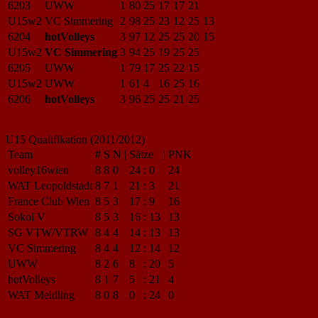
6203
UWW
1
80
25
17
17
21
U15w2
VC Simmering
2
98
25
23
12
25
13
6204
hotVolleys
3
97
12
25
25
20
15
U15w2
VC Simmering
3
94
25
19
25
25
6205
UWW
1
79
17
25
22
15
U15w2
UWW
1
61
4
16
25
16
6206
hotVolleys
3
96
25
25
21
25
U15 Qualifikation (2011/2012)
Team
#
S
N
|
Sätze
|
PNK
volley16wien
8
8
0
24
:
0
24
WAT Leopoldstadt
8
7
1
21
:
3
21
France Club Wien
8
5
3
17
:
9
16
Sokol V
8
5
3
16
:
13
13
SG VTW/VTRW
8
4
4
14
:
13
13
VC Simmering
8
4
4
12
:
14
12
UWW
8
2
6
8
:
20
5
hotVolleys
8
1
7
5
:
21
4
WAT Meidling
8
0
8
0
:
24
0