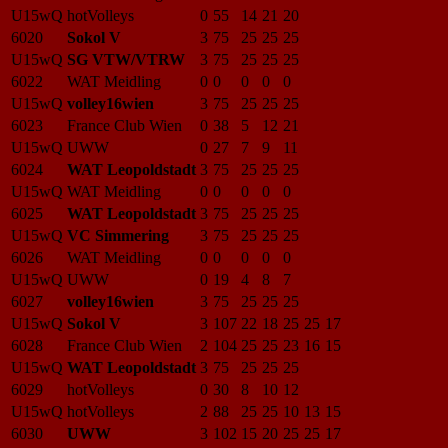
U15wQ
hotVolleys
0
55
14
21
20
6020
Sokol V
3
75
25
25
25
U15wQ
SG VTW/VTRW
3
75
25
25
25
6022
WAT Meidling
0
0
0
0
0
U15wQ
volley16wien
3
75
25
25
25
6023
France Club Wien
0
38
5
12
21
U15wQ
UWW
0
27
7
9
11
6024
WAT Leopoldstadt
3
75
25
25
25
U15wQ
WAT Meidling
0
0
0
0
0
6025
WAT Leopoldstadt
3
75
25
25
25
U15wQ
VC Simmering
3
75
25
25
25
6026
WAT Meidling
0
0
0
0
0
U15wQ
UWW
0
19
4
8
7
6027
volley16wien
3
75
25
25
25
U15wQ
Sokol V
3
107
22
18
25
25
17
6028
France Club Wien
2
104
25
25
23
16
15
U15wQ
WAT Leopoldstadt
3
75
25
25
25
6029
hotVolleys
0
30
8
10
12
U15wQ
hotVolleys
2
88
25
25
10
13
15
6030
UWW
3
102
15
20
25
25
17