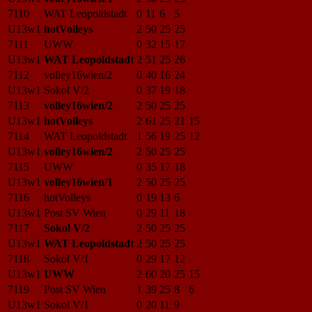
7110
WAT Leopoldstadt
0
11
6
5
U13w1
hotVolleys
2
50
25
25
7111
UWW
0
32
15
17
U13w1
WAT Leopoldstadt
2
51
25
26
7112
volley16wien/2
0
40
16
24
U13w1
Sokol V/2
0
37
19
18
7113
volley16wien/2
2
50
25
25
U13w1
hotVolleys
2
61
25
21
15
7114
WAT Leopoldstadt
1
56
19
25
12
U13w1
volley16wien/2
2
50
25
25
7115
UWW
0
35
17
18
U13w1
volley16wien/1
2
50
25
25
7116
hotVolleys
0
19
13
6
U13w1
Post SV Wien
0
29
11
18
7117
Sokol V/2
2
50
25
25
U13w1
WAT Leopoldstadt
2
50
25
25
7118
Sokol V/1
0
29
17
12
U13w1
UWW
2
60
20
25
15
7119
Post SV Wien
1
39
25
8
6
U13w1
Sokol V/1
0
20
11
9