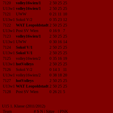
7120
volley16wien/1
2
50
25
25
U13w1
volley16wien/1
2
50
25
25
7121
UWW
0
21
11
10
U13w1
Sokol V/2
0
35
23
12
7122
WAT Leopoldstadt
2
50
25
25
U13w1
Post SV Wien
0
16
9
7
7123
volley16wien/1
2
50
25
25
U13w1
UWW
0
30
16
14
7124
Sokol V/1
2
50
25
25
U13w1
Sokol V/1
2
50
25
25
7125
volley16wien/2
0
35
16
19
U13w1
hotVolleys
2
50
25
25
7126
Sokol V/2
0
14
3
11
U13w1
volley16wien/2
0
38
18
20
7127
hotVolleys
2
50
25
25
U13w1
WAT Leopoldstadt
2
50
25
25
7128
Post SV Wien
0
26
21
5
U15 1. Klasse (2011/2012)
Team
#
S
N
|
Sätze
|
PNK