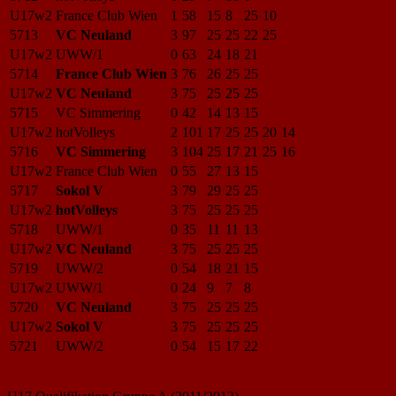
U17w2
France Club Wien
1
58
15
8
25
10
5713
VC Neuland
3
97
25
25
22
25
U17w2
UWW/1
0
63
24
18
21
5714
France Club Wien
3
76
26
25
25
U17w2
VC Neuland
3
75
25
25
25
5715
VC Simmering
0
42
14
13
15
U17w2
hotVolleys
2
101
17
25
25
20
14
5716
VC Simmering
3
104
25
17
21
25
16
U17w2
France Club Wien
0
55
27
13
15
5717
Sokol V
3
79
29
25
25
U17w2
hotVolleys
3
75
25
25
25
5718
UWW/1
0
35
11
11
13
U17w2
VC Neuland
3
75
25
25
25
5719
UWW/2
0
54
18
21
15
U17w2
UWW/1
0
24
9
7
8
5720
VC Neuland
3
75
25
25
25
U17w2
Sokol V
3
75
25
25
25
5721
UWW/2
0
54
15
17
22