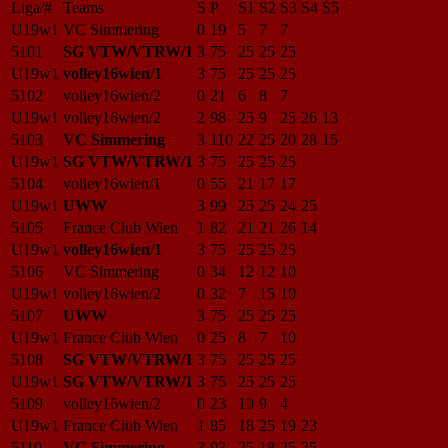
Liga/#
Teams
S
P
S1
S2
S3
S4
S5
U19w1
VC Simmering
0
19
5
7
7
5101
SG VTW/VTRW/1
3
75
25
25
25
U19w1
volley16wien/1
3
75
25
25
25
5102
volley16wien/2
0
21
6
8
7
U19w1
volley16wien/2
2
98
25
9
25
26
13
5103
VC Simmering
3
110
22
25
20
28
15
U19w1
SG VTW/VTRW/1
3
75
25
25
25
5104
volley16wien/1
0
55
21
17
17
U19w1
UWW
3
99
25
25
24
25
5105
France Club Wien
1
82
21
21
26
14
U19w1
volley16wien/1
3
75
25
25
25
5106
VC Simmering
0
34
12
12
10
U19w1
volley16wien/2
0
32
7
15
10
5107
UWW
3
75
25
25
25
U19w1
France Club Wien
0
25
8
7
10
5108
SG VTW/VTRW/1
3
75
25
25
25
U19w1
SG VTW/VTRW/1
3
75
25
25
25
5109
volley16wien/2
0
23
10
9
4
U19w1
France Club Wien
1
85
18
25
19
23
5110
VC Simmering
3
93
25
18
25
25