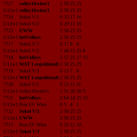
7727
volley16wien/1
2
50
25
25
U12w1
volley16wien/1
2
50
25
25
7716
Sokol V/1
0
33
17
16
U12w1
Sokol V/2
0
29
13
16
7725
UWW
2
50
25
25
U12w1
hotVolleys
2
50
25
25
7717
Sokol V/3
0
17
8
9
U12w1
Sokol V/2
1
48
15
25
8
7718
hotVolleys
2
57
25
17
15
U12w1
WAT Leopoldstadt
2
50
25
25
7719
Sokol V/3
0
13
7
6
U12w1
WAT Leopoldstadt
2
50
25
25
7720
Sokol V/2
0
23
12
11
U12w1
volley16wien/1
1
51
26
20
5
7721
hotVolleys
2
64
24
25
15
U12w1
Post SV Wien
0
5
4
1
7722
Sokol V/2
2
50
25
25
U12w1
UWW
2
50
25
25
7715
Post SV Wien
0
22
12
10
U12w1
Sokol V/3
2
50
25
25