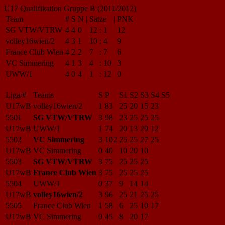
U17 Qualifikation Gruppe B (2011/2012)
Team
#
S
N
|
Sätze
|
PNK
SG VTW/VTRW
4
4
0
12
:
1
12
volley16wien/2
4
3
1
10
:
4
9
France Club Wien
4
2
2
7
:
7
6
VC Simmering
4
1
3
4
:
10
3
UWW/1
4
0
4
1
:
12
0
Liga/#
Teams
S
P
S1
S2
S3
S4
S5
U17wB
volley16wien/2
1
83
25
20
15
23
5501
SG VTW/VTRW
3
98
23
25
25
25
U17wB
UWW/1
1
74
20
13
29
12
5502
VC Simmering
3
102
25
25
27
25
U17wB
VC Simmering
0
40
10
20
10
5503
SG VTW/VTRW
3
75
25
25
25
U17wB
France Club Wien
3
75
25
25
25
5504
UWW/1
0
37
9
14
14
U17wB
volley16wien/2
3
96
25
21
25
25
5505
France Club Wien
1
58
6
25
10
17
U17wB
VC Simmering
0
45
8
20
17