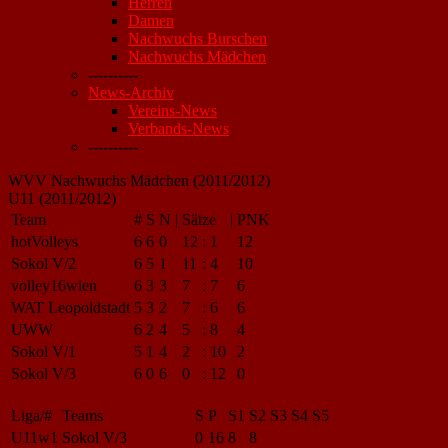
Herren
Damen
Nachwuchs Burschen
Nachwuchs Mädchen
----------
News-Archiv
Vereins-News
Verbands-News
----------
WVV Nachwuchs Mädchen (2011/2012)
U11 (2011/2012)
Team
#
S
N
|
Sätze
|
PNK
hotVolleys
6
6
0
12
:
1
12
Sokol V/2
6
5
1
11
:
4
10
volley16wien
6
3
3
7
:
7
6
WAT Leopoldstadt
5
3
2
7
:
6
6
UWW
6
2
4
5
:
8
4
Sokol V/1
5
1
4
2
:
10
2
Sokol V/3
6
0
6
0
:
12
0
Liga/#
Teams
S
P
S1
S2
S3
S4
S5
U11w1
Sokol V/3
0
16
8
8