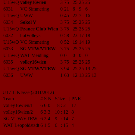
U15wQ
volley16wien
3
75
25
25
25
6031
VC Simmering
0
21
6
9
6
U15wQ
UWW
0
45
22
7
16
6034
Sokol V
3
75
25
25
25
U15wQ
France Club Wien
3
75
25
25
25
6032
hotVolleys
0
58
23
17
18
U15wQ
VC Simmering
0
52
19
14
19
6033
SG VTW/VTRW
3
75
25
25
25
U15wQ
WAT Meidling
0
0
0
0
0
6035
volley16wien
3
75
25
25
25
U15wQ
SG VTW/VTRW
3
94
25
25
19
25
6036
UWW
1
63
12
13
25
13
U17 1. Klasse (2011/2012)
Team
#
S
N
|
Sätze
|
PNK
volley16wien/1
6
6
0
18
:
2
17
volley16wien/2
6
3
3
10
:
12
8
SG VTW/VTRW
6
2
4
9
:
14
7
WAT Leopoldstadt
6
1
5
6
:
15
4