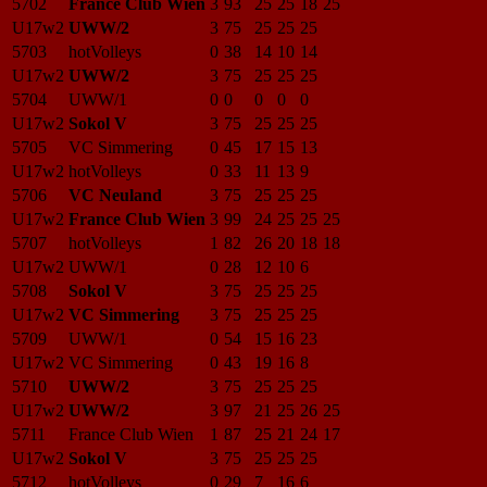
5702
France Club Wien
3
93
25
25
18
25
U17w2
UWW/2
3
75
25
25
25
5703
hotVolleys
0
38
14
10
14
U17w2
UWW/2
3
75
25
25
25
5704
UWW/1
0
0
0
0
0
U17w2
Sokol V
3
75
25
25
25
5705
VC Simmering
0
45
17
15
13
U17w2
hotVolleys
0
33
11
13
9
5706
VC Neuland
3
75
25
25
25
U17w2
France Club Wien
3
99
24
25
25
25
5707
hotVolleys
1
82
26
20
18
18
U17w2
UWW/1
0
28
12
10
6
5708
Sokol V
3
75
25
25
25
U17w2
VC Simmering
3
75
25
25
25
5709
UWW/1
0
54
15
16
23
U17w2
VC Simmering
0
43
19
16
8
5710
UWW/2
3
75
25
25
25
U17w2
UWW/2
3
97
21
25
26
25
5711
France Club Wien
1
87
25
21
24
17
U17w2
Sokol V
3
75
25
25
25
5712
hotVolleys
0
29
7
16
6