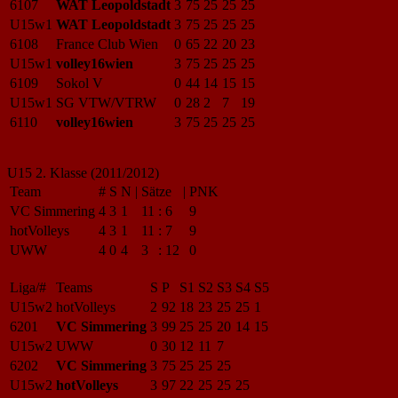
6107
WAT Leopoldstadt
3
75
25
25
25
U15w1
WAT Leopoldstadt
3
75
25
25
25
6108
France Club Wien
0
65
22
20
23
U15w1
volley16wien
3
75
25
25
25
6109
Sokol V
0
44
14
15
15
U15w1
SG VTW/VTRW
0
28
2
7
19
6110
volley16wien
3
75
25
25
25
U15 2. Klasse (2011/2012)
Team
#
S
N
|
Sätze
|
PNK
VC Simmering
4
3
1
11
:
6
9
hotVolleys
4
3
1
11
:
7
9
UWW
4
0
4
3
:
12
0
Liga/#
Teams
S
P
S1
S2
S3
S4
S5
U15w2
hotVolleys
2
92
18
23
25
25
1
6201
VC Simmering
3
99
25
25
20
14
15
U15w2
UWW
0
30
12
11
7
6202
VC Simmering
3
75
25
25
25
U15w2
hotVolleys
3
97
22
25
25
25