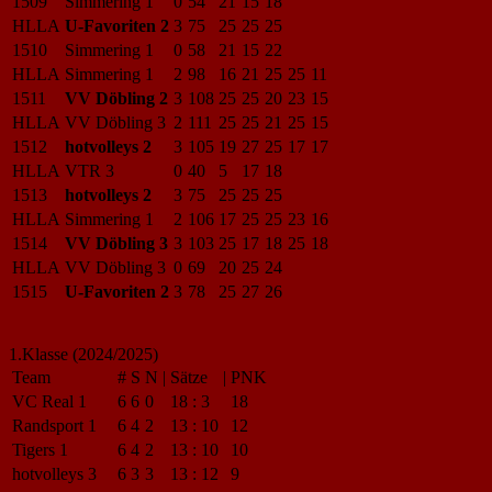
1509
Simmering 1
0
54
21
15
18
HLLA
U-Favoriten 2
3
75
25
25
25
1510
Simmering 1
0
58
21
15
22
HLLA
Simmering 1
2
98
16
21
25
25
11
1511
VV Döbling 2
3
108
25
25
20
23
15
HLLA
VV Döbling 3
2
111
25
25
21
25
15
1512
hotvolleys 2
3
105
19
27
25
17
17
HLLA
VTR 3
0
40
5
17
18
1513
hotvolleys 2
3
75
25
25
25
HLLA
Simmering 1
2
106
17
25
25
23
16
1514
VV Döbling 3
3
103
25
17
18
25
18
HLLA
VV Döbling 3
0
69
20
25
24
1515
U-Favoriten 2
3
78
25
27
26
1.Klasse (2024/2025)
Team
#
S
N
|
Sätze
|
PNK
VC Real 1
6
6
0
18
:
3
18
Randsport 1
6
4
2
13
:
10
12
Tigers 1
6
4
2
13
:
10
10
hotvolleys 3
6
3
3
13
:
12
9