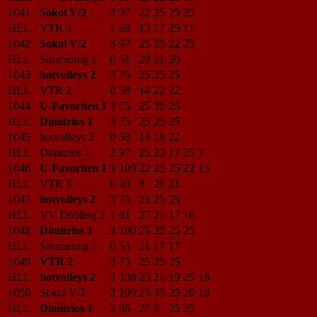
1041
Sokol V/2
3
97
22
25
25
25
HLL
VTR 3
1
68
15
17
25
11
1042
Sokol V/2
3
97
25
25
22
25
HLL
Simmering 1
0
51
20
11
20
1043
hotvolleys 2
3
75
25
25
25
HLL
VTR 2
0
58
14
22
22
1044
U-Favoriten 1
3
75
25
25
25
HLL
Dimitrios 1
3
75
25
25
25
1045
hotvolleys 2
0
58
18
18
22
HLL
Dimitrios 1
2
97
25
23
17
25
7
1046
U-Favoriten 1
3
109
22
25
25
22
15
HLL
VTR 3
0
49
8
20
21
1047
hotvolleys 2
3
75
25
25
25
HLL
VV Döbling 2
1
81
27
21
17
16
1048
Dimitrios 1
3
100
25
25
25
25
HLL
Simmering 1
0
55
21
17
17
1049
VTR 2
3
75
25
25
25
HLL
hotvolleys 2
3
108
25
21
19
25
18
1050
Sokol V/2
2
109
23
25
25
20
16
HLL
Dimitrios 1
3
86
27
9
25
25