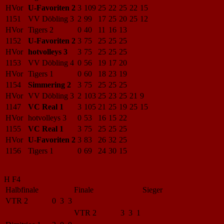
HVor
U-Favoriten 2
3
109
25
22
25
22
15
1151
VV Döbling 3
2
99
17
25
20
25
12
HVor
Tigers 2
0
40
11
16
13
1152
U-Favoriten 2
3
75
25
25
25
HVor
hotvolleys 3
3
75
25
25
25
1153
VV Döbling 4
0
56
19
17
20
HVor
Tigers 1
0
60
18
23
19
1154
Simmering 2
3
75
25
25
25
HVor
VV Döbling 3
2
103
25
23
25
21
9
1147
VC Real 1
3
105
21
25
19
25
15
HVor
hotvolleys 3
0
53
16
15
22
1155
VC Real 1
3
75
25
25
25
HVor
U-Favoriten 2
3
83
26
32
25
1156
Tigers 1
0
69
24
30
15
H F4
Halbfinale
Finale
Sieger
VTR 2
0 3 3
VTR 2
3 3 1