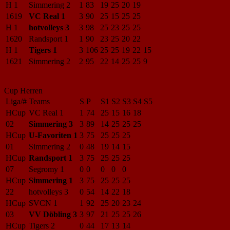
H 1
Simmering 2
1
83
19
25
20
19
1619
VC Real 1
3
90
25
15
25
25
H 1
hotvolleys 3
3
98
25
23
25
25
1620
Randsport 1
1
90
23
25
20
22
H 1
Tigers 1
3
106
25
25
19
22
15
1621
Simmering 2
2
95
22
14
25
25
9
Cup Herren
Liga/#
Teams
S
P
S1
S2
S3
S4
S5
HCup
VC Real 1
1
74
25
15
16
18
02
Simmering 3
3
89
14
25
25
25
HCup
U-Favoriten 1
3
75
25
25
25
01
Simmering 2
0
48
19
14
15
HCup
Randsport 1
3
75
25
25
25
07
Segromy 1
0
0
0
0
0
HCup
Simmering 1
3
75
25
25
25
22
hotvolleys 3
0
54
14
22
18
HCup
SVCN 1
1
92
25
20
23
24
03
VV Döbling 3
3
97
21
25
25
26
HCup
Tigers 2
0
44
17
13
14