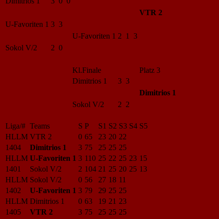
Dimitrios 1
3 0 0
VTR 2
U-Favoriten 1
3 3
U-Favoriten 1
2 1 3
Sokol V/2
2 0
Kl.Finale
Platz 3
Dimitrios 1
3 3
Dimitrios 1
Sokol V/2
2 2
Liga/#
Teams
S
P
S1
S2
S3
S4
S5
HLLM
VTR 2
0
65
23
20
22
1404
Dimitrios 1
3
75
25
25
25
HLLM
U-Favoriten 1
3
110
25
22
25
23
15
1401
Sokol V/2
2
104
21
25
20
25
13
HLLM
Sokol V/2
0
56
27
18
11
1402
U-Favoriten 1
3
79
29
25
25
HLLM
Dimitrios 1
0
63
19
21
23
1405
VTR 2
3
75
25
25
25