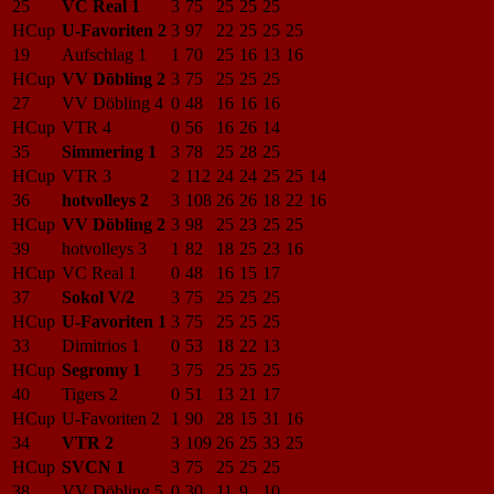
25
VC Real 1
3
75
25
25
25
HCup
U-Favoriten 2
3
97
22
25
25
25
19
Aufschlag 1
1
70
25
16
13
16
HCup
VV Döbling 2
3
75
25
25
25
27
VV Döbling 4
0
48
16
16
16
HCup
VTR 4
0
56
16
26
14
35
Simmering 1
3
78
25
28
25
HCup
VTR 3
2
112
24
24
25
25
14
36
hotvolleys 2
3
108
26
26
18
22
16
HCup
VV Döbling 2
3
98
25
23
25
25
39
hotvolleys 3
1
82
18
25
23
16
HCup
VC Real 1
0
48
16
15
17
37
Sokol V/2
3
75
25
25
25
HCup
U-Favoriten 1
3
75
25
25
25
33
Dimitrios 1
0
53
18
22
13
HCup
Segromy 1
3
75
25
25
25
40
Tigers 2
0
51
13
21
17
HCup
U-Favoriten 2
1
90
28
15
31
16
34
VTR 2
3
109
26
25
33
25
HCup
SVCN 1
3
75
25
25
25
38
VV Döbling 5
0
30
11
9
10