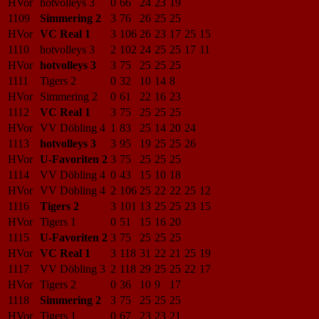
HVor
hotvolleys 3
0
66
24
23
19
1109
Simmering 2
3
76
26
25
25
HVor
VC Real 1
3
106
26
23
17
25
15
1110
hotvolleys 3
2
102
24
25
25
17
11
HVor
hotvolleys 3
3
75
25
25
25
1111
Tigers 2
0
32
10
14
8
HVor
Simmering 2
0
61
22
16
23
1112
VC Real 1
3
75
25
25
25
HVor
VV Döbling 4
1
83
25
14
20
24
1113
hotvolleys 3
3
95
19
25
25
26
HVor
U-Favoriten 2
3
75
25
25
25
1114
VV Döbling 4
0
43
15
10
18
HVor
VV Döbling 4
2
106
25
22
22
25
12
1116
Tigers 2
3
101
13
25
25
23
15
HVor
Tigers 1
0
51
15
16
20
1115
U-Favoriten 2
3
75
25
25
25
HVor
VC Real 1
3
118
31
22
21
25
19
1117
VV Döbling 3
2
118
29
25
25
22
17
HVor
Tigers 2
0
36
10
9
17
1118
Simmering 2
3
75
25
25
25
HVor
Tigers 1
0
67
23
23
21