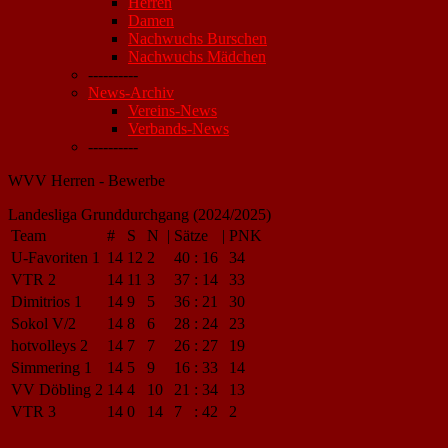
Herren
Damen
Nachwuchs Burschen
Nachwuchs Mädchen
----------
News-Archiv
Vereins-News
Verbands-News
----------
WVV Herren - Bewerbe
Landesliga Grunddurchgang (2024/2025)
Team
#
S
N
|
Sätze
|
PNK
U-Favoriten 1
14
12
2
40
:
16
34
VTR 2
14
11
3
37
:
14
33
Dimitrios 1
14
9
5
36
:
21
30
Sokol V/2
14
8
6
28
:
24
23
hotvolleys 2
14
7
7
26
:
27
19
Simmering 1
14
5
9
16
:
33
14
VV Döbling 2
14
4
10
21
:
34
13
VTR 3
14
0
14
7
:
42
2