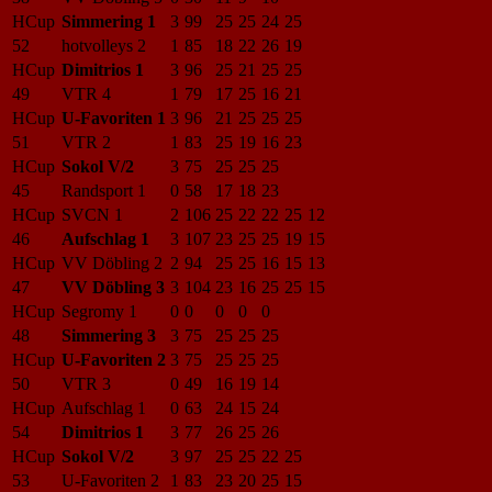
HCup
Simmering 1
3
99
25
25
24
25
52
hotvolleys 2
1
85
18
22
26
19
HCup
Dimitrios 1
3
96
25
21
25
25
49
VTR 4
1
79
17
25
16
21
HCup
U-Favoriten 1
3
96
21
25
25
25
51
VTR 2
1
83
25
19
16
23
HCup
Sokol V/2
3
75
25
25
25
45
Randsport 1
0
58
17
18
23
HCup
SVCN 1
2
106
25
22
22
25
12
46
Aufschlag 1
3
107
23
25
25
19
15
HCup
VV Döbling 2
2
94
25
25
16
15
13
47
VV Döbling 3
3
104
23
16
25
25
15
HCup
Segromy 1
0
0
0
0
0
48
Simmering 3
3
75
25
25
25
HCup
U-Favoriten 2
3
75
25
25
25
50
VTR 3
0
49
16
19
14
HCup
Aufschlag 1
0
63
24
15
24
54
Dimitrios 1
3
77
26
25
26
HCup
Sokol V/2
3
97
25
25
22
25
53
U-Favoriten 2
1
83
23
20
25
15