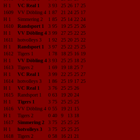
H 1
VC Real 1
3
93
25
26
17
25
1609
VV Döbling 4
1
87
21
24
25
17
H 1
Simmering 2
1
85
25
14
22
24
1610
Randsport 1
3
95
19
25
25
26
H 1
VV Döbling 4
3
99
27
25
22
25
1611
hotvolleys 3
1
92
25
20
25
22
H 1
Randsport 1
3
97
25
22
25
25
1612
Tigers 1
1
78
18
25
16
19
H 1
VV Döbling 4
3
93
25
25
18
25
1613
Tigers 2
1
69
19
18
25
7
H 1
VC Real 1
3
99
22
25
25
27
1614
hotvolleys 3
1
86
25
19
17
25
H 1
VC Real 1
3
76
25
25
26
1615
Randsport 1
0
63
19
20
24
H 1
Tigers 1
3
75
25
25
25
1616
VV Döbling 4
0
55
19
21
15
H 1
Tigers 2
0
40
9
13
18
1617
Simmering 2
3
75
25
25
25
H 1
hotvolleys 3
3
75
25
25
25
1618
Tigers 2
0
58
16
21
21