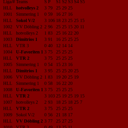
Liga/#
Teams
S
P
S1
S2
S3
S4
S5
HLL
hotvolleys 2
3
79
25
29
25
1001
Simmering 1
0
59
16
27
16
HLL
Sokol V/2
3
106
18
23
25
25
15
1002
VV Döbling 2
2
96
25
25
15
20
11
HLL
hotvolleys 2
1
83
25
16
22
20
1003
Dimitrios 1
3
91
16
25
25
25
HLL
VTR 3
0
40
12
14
14
1004
U-Favoriten 1
3
75
25
25
25
HLL
VTR 2
3
75
25
25
25
1005
Simmering 1
0
54
15
23
16
HLL
Dimitrios 1
3
95
25
25
20
25
1006
VV Döbling 2
1
83
19
20
25
19
HLL
Simmering 1
0
58
16
22
20
1008
U-Favoriten 1
3
75
25
25
25
HLL
VTR 2
3
103
25
19
25
19
15
1007
hotvolleys 2
2
93
18
25
18
25
7
HLL
VTR 2
3
75
25
25
25
1009
Sokol V/2
0
56
21
18
17
HLL
VV Döbling 2
3
77
25
27
25
1010
VTR 3
0
49
13
25
11