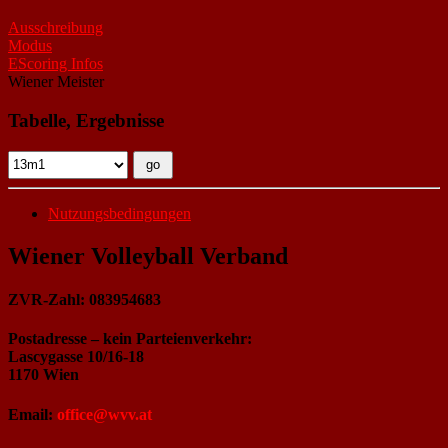
Ausschreibung
Modus
EScoring Infos
Wiener Meister
Tabelle, Ergebnisse
Nutzungsbedingungen
Wiener Volleyball Verband
ZVR-Zahl: 083954683
Postadresse – kein Parteienverkehr:
Lascygasse 10/16-18
1170 Wien
Email:
office@wvv.at