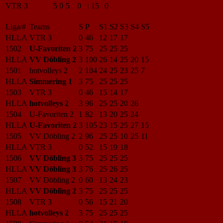
VTR 3
5
0
5
0
:
15
0
Liga/#
Teams
S
P
S1
S2
S3
S4
S5
HLLA
VTR 3
0
46
12
17
17
1502
U-Favoriten 2
3
75
25
25
25
HLLA
VV Döbling 2
3
100
26
14
25
20
15
1501
hotvolleys 2
2
104
24
25
23
25
7
HLLA
Simmering 1
3
75
25
25
25
1503
VTR 3
0
46
15
14
17
HLLA
hotvolleys 2
3
96
25
25
20
26
1504
U-Favoriten 2
1
82
13
20
25
24
HLLA
U-Favoriten 2
3
105
23
15
25
27
15
1505
VV Döbling 2
2
96
25
25
10
25
11
HLLA
VTR 3
0
52
15
19
18
1506
VV Döbling 3
3
75
25
25
25
HLLA
VV Döbling 3
3
76
25
26
25
1507
VV Döbling 2
0
60
13
24
23
HLLA
VV Döbling 2
3
75
25
25
25
1508
VTR 3
0
56
15
21
20
HLLA
hotvolleys 2
3
75
25
25
25