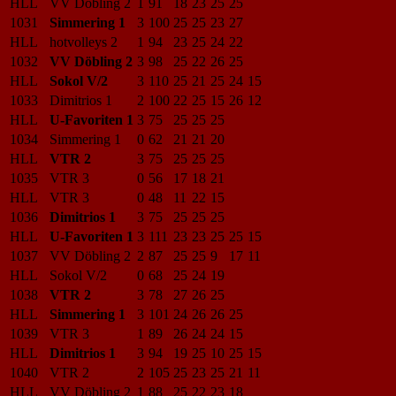
HLL
VV Döbling 2
1
91
18
23
25
25
1031
Simmering 1
3
100
25
25
23
27
HLL
hotvolleys 2
1
94
23
25
24
22
1032
VV Döbling 2
3
98
25
22
26
25
HLL
Sokol V/2
3
110
25
21
25
24
15
1033
Dimitrios 1
2
100
22
25
15
26
12
HLL
U-Favoriten 1
3
75
25
25
25
1034
Simmering 1
0
62
21
21
20
HLL
VTR 2
3
75
25
25
25
1035
VTR 3
0
56
17
18
21
HLL
VTR 3
0
48
11
22
15
1036
Dimitrios 1
3
75
25
25
25
HLL
U-Favoriten 1
3
111
23
23
25
25
15
1037
VV Döbling 2
2
87
25
25
9
17
11
HLL
Sokol V/2
0
68
25
24
19
1038
VTR 2
3
78
27
26
25
HLL
Simmering 1
3
101
24
26
26
25
1039
VTR 3
1
89
26
24
24
15
HLL
Dimitrios 1
3
94
19
25
10
25
15
1040
VTR 2
2
105
25
23
25
21
11
HLL
VV Döbling 2
1
88
25
22
23
18