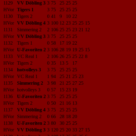
1129
VV Döbling 3
3
75
25
25
25
HVor
Tigers 1
3
75
25
25
25
1130
Tigers 2
0
41
9
10
22
HVor
VV Döbling 4
3
100
12
23
25
25
15
1131
Simmering 2
2
106
25
25
23
21
12
HVor
VV Döbling 3
3
75
25
25
25
1132
Tigers 1
0
58
17
19
22
HVor
U-Favoriten 2
3
106
28
19
19
25
15
1133
VC Real 1
2
106
26
25
25
22
8
HVor
Tigers 2
0
35
13
5
17
1134
hotvolleys 3
3
75
25
25
25
HVor
VC Real 1
1
94
25
21
25
23
1135
Simmering 2
3
98
21
25
27
25
HVor
hotvolleys 3
0
57
15
23
19
1136
U-Favoriten 2
3
75
25
25
25
HVor
Tigers 2
0
50
21
16
13
1137
VV Döbling 4
3
75
25
25
25
HVor
Simmering 2
0
66
28
18
20
1138
U-Favoriten 2
3
80
30
25
25
HVor
VV Döbling 3
3
120
25
20
33
27
15