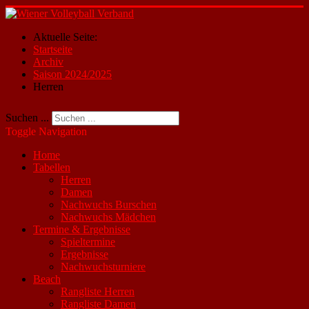
Aktuelle Seite:
Startseite
Archiv
Saison 2024/2025
Herren
Suchen ...
Toggle Navigation
Home
Tabellen
Herren
Damen
Nachwuchs Burschen
Nachwuchs Mädchen
Termine & Ergebnisse
Spieltermine
Ergebnisse
Nachwuchsturniere
Beach
Rangliste Herren
Rangliste Damen