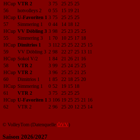
HCup
VTR 2
3
75
25
25
25
56
hotvolleys 2
0
55
15
19
21
HCup
U-Favoriten 1
3
75
25
25
25
57
Simmering 1
0
44
14
18
12
HCup
VV Döbling 3
3
98
25
23
25
25
55
Simmering 3
1
70
10
25
17
18
HCup
Dimitrios 1
3
112
25
25
22
25
15
59
VV Döbling 3
2
98
22
27
25
13
11
HCup
Sokol V/2
1
84
21
26
21
16
58
VTR 2
3
99
25
24
25
25
HCup
VTR 2
3
96
25
25
21
25
60
Dimitrios 1
1
85
22
18
25
20
HCup
Simmering 1
0
52
19
15
18
61
VTR 2
3
75
25
25
25
HCup
U-Favoriten 1
3
106
19
25
25
21
16
62
VTR 2
2
96
25
20
12
25
14
© VolleyTom (Datenquelle
ÖVV
)
Saison 2026/2027