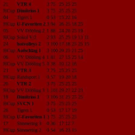
21
VTR 4
3
75
25
25
25
HCup
Dimitrios 1
3
75
25
25
25
04
Tigers 1
0
53
15
22
16
HCup
U-Favoriten 2
3
94
26
25
18
25
05
VV Döbling 2
1
88
24
20
25
19
HCup
Sokol V/2
2
93
25
25
19
13
11
24
hotvolleys 2
3
100
17
18
25
25
15
HCup
Aufschlag 1
3
100
29
25
21
25
06
VV Döbling 4
1
81
27
15
25
14
HCup
VV Döbling 5
0
38
10
12
16
23
VTR 3
3
75
25
25
25
HCup
Randsport 1
0
57
19
20
18
20
VTR 2
3
75
25
25
25
HCup
VV Döbling 3
1
101
29
27
22
23
18
Dimitrios 1
3
106
31
25
25
25
HCup
SVCN 1
3
75
25
25
25
26
Tigers 1
0
53
17
17
19
HCup
U-Favoriten 1
3
75
25
25
25
17
Simmering 3
0
36
17
12
7
HCup
Simmering 2
0
54
16
23
15