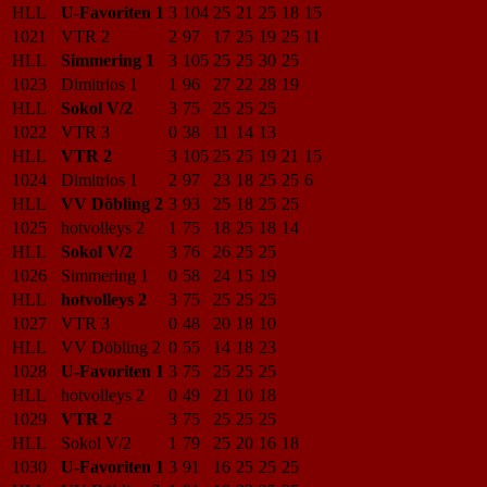
HLL
U-Favoriten 1
3
104
25
21
25
18
15
1021
VTR 2
2
97
17
25
19
25
11
HLL
Simmering 1
3
105
25
25
30
25
1023
Dimitrios 1
1
96
27
22
28
19
HLL
Sokol V/2
3
75
25
25
25
1022
VTR 3
0
38
11
14
13
HLL
VTR 2
3
105
25
25
19
21
15
1024
Dimitrios 1
2
97
23
18
25
25
6
HLL
VV Döbling 2
3
93
25
18
25
25
1025
hotvolleys 2
1
75
18
25
18
14
HLL
Sokol V/2
3
76
26
25
25
1026
Simmering 1
0
58
24
15
19
HLL
hotvolleys 2
3
75
25
25
25
1027
VTR 3
0
48
20
18
10
HLL
VV Döbling 2
0
55
14
18
23
1028
U-Favoriten 1
3
75
25
25
25
HLL
hotvolleys 2
0
49
21
10
18
1029
VTR 2
3
75
25
25
25
HLL
Sokol V/2
1
79
25
20
16
18
1030
U-Favoriten 1
3
91
16
25
25
25