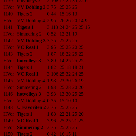
1139
hotvolleys 3
2
108
17
25
35
25
6
HVor
VV Döbling 3
3
75
25
25
25
1140
Tigers 2
0
44
15
16
13
HVor
VV Döbling 4
2
95
26
26
20
14
9
1141
Tigers 1
3
113
24
24
25
25
15
HVor
Simmering 2
0
52
12
21
19
1142
VV Döbling 3
3
75
25
25
25
HVor
VC Real 1
3
95
25
25
20
25
1143
Tigers 2
1
87
18
22
25
22
HVor
hotvolleys 3
3
89
14
25
25
25
1144
Tigers 1
1
82
25
18
18
21
HVor
VC Real 1
3
106
25
32
24
25
1145
VV Döbling 4
1
98
23
30
26
19
HVor
Simmering 2
1
93
25
28
20
20
1146
hotvolleys 3
3
93
13
30
25
25
HVor
VV Döbling 4
0
35
15
10
10
1148
U-Favoriten 2
3
75
25
25
25
HVor
Tigers 1
1
88
22
21
25
20
1149
VC Real 1
3
96
25
25
21
25
HVor
Simmering 2
3
75
25
25
25
1150
Tigers 2
0
42
16
15
11