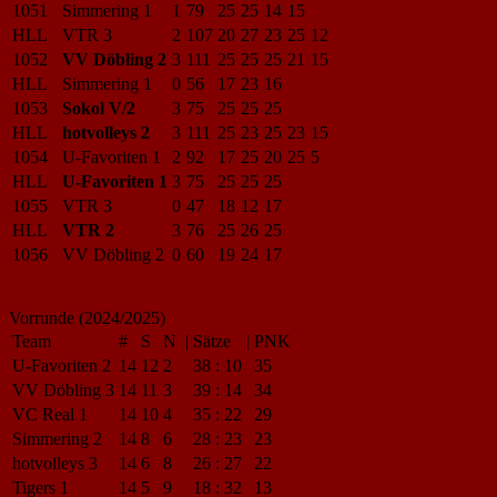
1051
Simmering 1
1
79
25
25
14
15
HLL
VTR 3
2
107
20
27
23
25
12
1052
VV Döbling 2
3
111
25
25
25
21
15
HLL
Simmering 1
0
56
17
23
16
1053
Sokol V/2
3
75
25
25
25
HLL
hotvolleys 2
3
111
25
23
25
23
15
1054
U-Favoriten 1
2
92
17
25
20
25
5
HLL
U-Favoriten 1
3
75
25
25
25
1055
VTR 3
0
47
18
12
17
HLL
VTR 2
3
76
25
26
25
1056
VV Döbling 2
0
60
19
24
17
Vorrunde (2024/2025)
Team
#
S
N
|
Sätze
|
PNK
U-Favoriten 2
14
12
2
38
:
10
35
VV Döbling 3
14
11
3
39
:
14
34
VC Real 1
14
10
4
35
:
22
29
Simmering 2
14
8
6
28
:
23
23
hotvolleys 3
14
6
8
26
:
27
22
Tigers 1
14
5
9
18
:
32
13