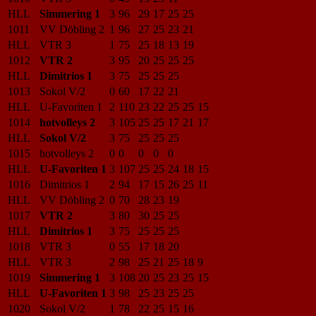
HLL
Simmering 1
3
96
29
17
25
25
1011
VV Döbling 2
1
96
27
25
23
21
HLL
VTR 3
1
75
25
18
13
19
1012
VTR 2
3
95
20
25
25
25
HLL
Dimitrios 1
3
75
25
25
25
1013
Sokol V/2
0
60
17
22
21
HLL
U-Favoriten 1
2
110
23
22
25
25
15
1014
hotvolleys 2
3
105
25
25
17
21
17
HLL
Sokol V/2
3
75
25
25
25
1015
hotvolleys 2
0
0
0
0
0
HLL
U-Favoriten 1
3
107
25
25
24
18
15
1016
Dimitrios 1
2
94
17
15
26
25
11
HLL
VV Döbling 2
0
70
28
23
19
1017
VTR 2
3
80
30
25
25
HLL
Dimitrios 1
3
75
25
25
25
1018
VTR 3
0
55
17
18
20
HLL
VTR 3
2
98
25
21
25
18
9
1019
Simmering 1
3
108
20
25
23
25
15
HLL
U-Favoriten 1
3
98
25
23
25
25
1020
Sokol V/2
1
78
22
25
15
16