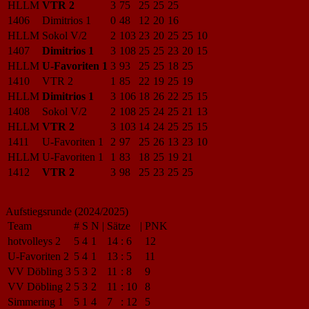
HLLM
VTR 2
3
75
25
25
25
1406
Dimitrios 1
0
48
12
20
16
HLLM
Sokol V/2
2
103
23
20
25
25
10
1407
Dimitrios 1
3
108
25
25
23
20
15
HLLM
U-Favoriten 1
3
93
25
25
18
25
1410
VTR 2
1
85
22
19
25
19
HLLM
Dimitrios 1
3
106
18
26
22
25
15
1408
Sokol V/2
2
108
25
24
25
21
13
HLLM
VTR 2
3
103
14
24
25
25
15
1411
U-Favoriten 1
2
97
25
26
13
23
10
HLLM
U-Favoriten 1
1
83
18
25
19
21
1412
VTR 2
3
98
25
23
25
25
Aufstiegsrunde (2024/2025)
Team
#
S
N
|
Sätze
|
PNK
hotvolleys 2
5
4
1
14
:
6
12
U-Favoriten 2
5
4
1
13
:
5
11
VV Döbling 3
5
3
2
11
:
8
9
VV Döbling 2
5
3
2
11
:
10
8
Simmering 1
5
1
4
7
:
12
5