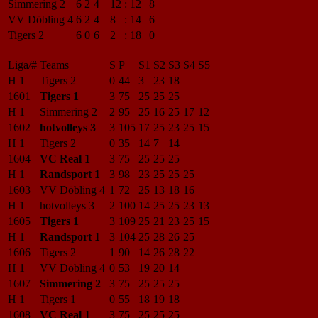
Simmering 2
6
2
4
12
:
12
8
VV Döbling 4
6
2
4
8
:
14
6
Tigers 2
6
0
6
2
:
18
0
Liga/#
Teams
S
P
S1
S2
S3
S4
S5
H 1
Tigers 2
0
44
3
23
18
1601
Tigers 1
3
75
25
25
25
H 1
Simmering 2
2
95
25
16
25
17
12
1602
hotvolleys 3
3
105
17
25
23
25
15
H 1
Tigers 2
0
35
14
7
14
1604
VC Real 1
3
75
25
25
25
H 1
Randsport 1
3
98
23
25
25
25
1603
VV Döbling 4
1
72
25
13
18
16
H 1
hotvolleys 3
2
100
14
25
25
23
13
1605
Tigers 1
3
109
25
21
23
25
15
H 1
Randsport 1
3
104
25
28
26
25
1606
Tigers 2
1
90
14
26
28
22
H 1
VV Döbling 4
0
53
19
20
14
1607
Simmering 2
3
75
25
25
25
H 1
Tigers 1
0
55
18
19
18
1608
VC Real 1
3
75
25
25
25