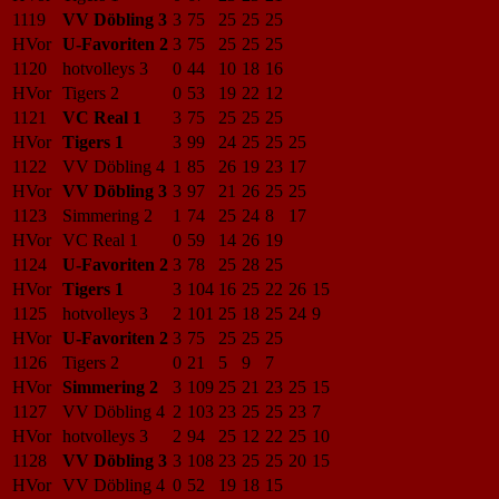
1119
VV Döbling 3
3
75
25
25
25
HVor
U-Favoriten 2
3
75
25
25
25
1120
hotvolleys 3
0
44
10
18
16
HVor
Tigers 2
0
53
19
22
12
1121
VC Real 1
3
75
25
25
25
HVor
Tigers 1
3
99
24
25
25
25
1122
VV Döbling 4
1
85
26
19
23
17
HVor
VV Döbling 3
3
97
21
26
25
25
1123
Simmering 2
1
74
25
24
8
17
HVor
VC Real 1
0
59
14
26
19
1124
U-Favoriten 2
3
78
25
28
25
HVor
Tigers 1
3
104
16
25
22
26
15
1125
hotvolleys 3
2
101
25
18
25
24
9
HVor
U-Favoriten 2
3
75
25
25
25
1126
Tigers 2
0
21
5
9
7
HVor
Simmering 2
3
109
25
21
23
25
15
1127
VV Döbling 4
2
103
23
25
25
23
7
HVor
hotvolleys 3
2
94
25
12
22
25
10
1128
VV Döbling 3
3
108
23
25
25
20
15
HVor
VV Döbling 4
0
52
19
18
15