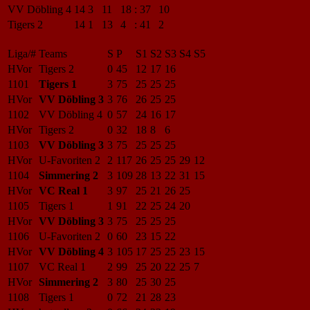
VV Döbling 4
14
3
11
18
:
37
10
Tigers 2
14
1
13
4
:
41
2
Liga/#
Teams
S
P
S1
S2
S3
S4
S5
HVor
Tigers 2
0
45
12
17
16
1101
Tigers 1
3
75
25
25
25
HVor
VV Döbling 3
3
76
26
25
25
1102
VV Döbling 4
0
57
24
16
17
HVor
Tigers 2
0
32
18
8
6
1103
VV Döbling 3
3
75
25
25
25
HVor
U-Favoriten 2
2
117
26
25
25
29
12
1104
Simmering 2
3
109
28
13
22
31
15
HVor
VC Real 1
3
97
25
21
26
25
1105
Tigers 1
1
91
22
25
24
20
HVor
VV Döbling 3
3
75
25
25
25
1106
U-Favoriten 2
0
60
23
15
22
HVor
VV Döbling 4
3
105
17
25
25
23
15
1107
VC Real 1
2
99
25
20
22
25
7
HVor
Simmering 2
3
80
25
30
25
1108
Tigers 1
0
72
21
28
23