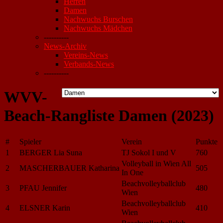
Herren
Damen
Nachwuchs Burschen
Nachwuchs Mädchen
----------
News-Archiv
Vereins-News
Verbands-News
----------
WVV-
Beach-Rangliste Damen (2023)
#
Spieler
Verein
Punkte
1
BERGER Lia Suna
TJ Sokol I und V
760
Volleyball in Wien All
2
MASCHERBAUER Katharina
505
In One
Beachvolleyballclub
3
PFAU Jennifer
480
Wien
Beachvolleyballclub
4
ELSNER Karin
410
Wien