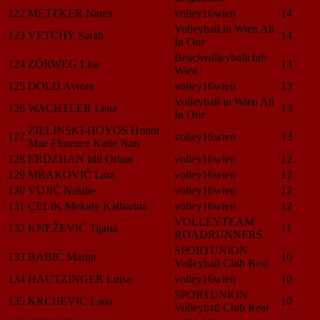
122
METZKER Narea
volley16wien
14
Volleyball in Wien All
123
VETCHY Sarah
14
In One
Beachvolleyballclub
124
ZÖRWEG Lisa
14
Wien
125
DOLD Avrora
volley16wien
13
Volleyball in Wien All
126
WACHTLER Lena
13
In One
ZIELINSKI-HOYOS Honor
127
volley16wien
13
Mae Florence Katie Nan
128
ERDZHAN Idil Orhan
volley16wien
12
129
MRAKOVIĆ Lara
volley16wien
12
130
VUJIĆ Natalie
volley16wien
12
131
ҪELIK Melody Katharina
volley16wien
12
VOLLEYTEAM
132
KNEŽEVIĆ Tijana
11
ROADRUNNERS
SPORTUNION
133
BABIĆ Marija
10
Volleyball Club Real
134
HAUTZINGER Luisa
volley16wien
10
SPORTUNION
135
KRCIJEVIĆ Lana
10
Volleyball Club Real