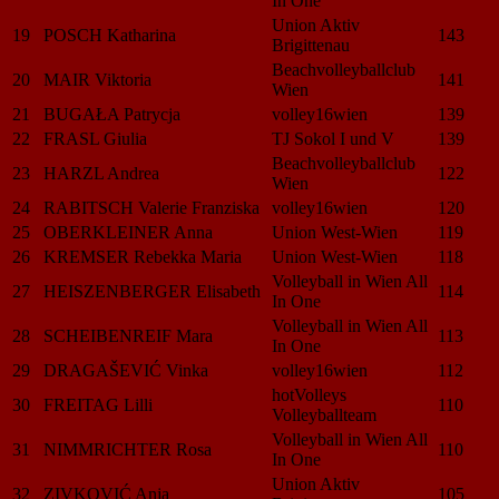
In One
Union Aktiv
19
POSCH Katharina
143
Brigittenau
Beachvolleyballclub
20
MAIR Viktoria
141
Wien
21
BUGAŁA Patrycja
volley16wien
139
22
FRASL Giulia
TJ Sokol I und V
139
Beachvolleyballclub
23
HARZL Andrea
122
Wien
24
RABITSCH Valerie Franziska
volley16wien
120
25
OBERKLEINER Anna
Union West-Wien
119
26
KREMSER Rebekka Maria
Union West-Wien
118
Volleyball in Wien All
27
HEISZENBERGER Elisabeth
114
In One
Volleyball in Wien All
28
SCHEIBENREIF Mara
113
In One
29
DRAGAŠEVIĆ Vinka
volley16wien
112
hotVolleys
30
FREITAG Lilli
110
Volleyballteam
Volleyball in Wien All
31
NIMMRICHTER Rosa
110
In One
Union Aktiv
32
ZIVKOVIĆ Anja
105