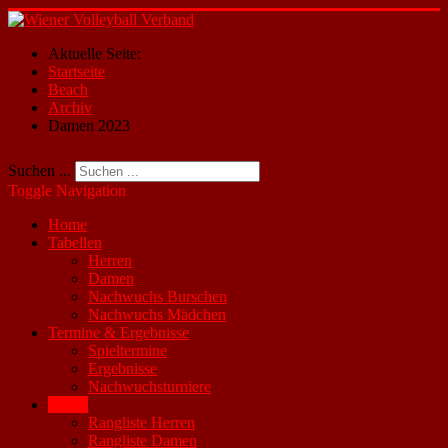
Aktuelle Seite:
Startseite
Beach
Archiv
Damen 2023
Suchen ...
Toggle Navigation
Home
Tabellen
Herren
Damen
Nachwuchs Burschen
Nachwuchs Mädchen
Termine & Ergebnisse
Spieltermine
Ergebnisse
Nachwuchsturniere
Beach
Rangliste Herren
Rangliste Damen