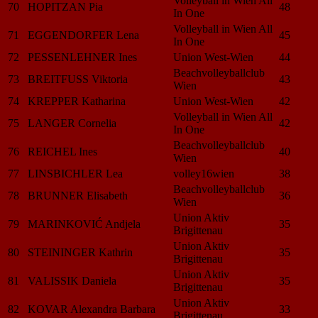
Volleyball in Wien All
70
HOPITZAN Pia
48
In One
Volleyball in Wien All
71
EGGENDORFER Lena
45
In One
72
PESSENLEHNER Ines
Union West-Wien
44
Beachvolleyballclub
73
BREITFUSS Viktoria
43
Wien
74
KREPPER Katharina
Union West-Wien
42
Volleyball in Wien All
75
LANGER Cornelia
42
In One
Beachvolleyballclub
76
REICHEL Ines
40
Wien
77
LINSBICHLER Lea
volley16wien
38
Beachvolleyballclub
78
BRUNNER Elisabeth
36
Wien
Union Aktiv
79
MARINKOVIĆ Andjela
35
Brigittenau
Union Aktiv
80
STEININGER Kathrin
35
Brigittenau
Union Aktiv
81
VALISSIK Daniela
35
Brigittenau
Union Aktiv
82
KOVAR Alexandra Barbara
33
Brigittenau