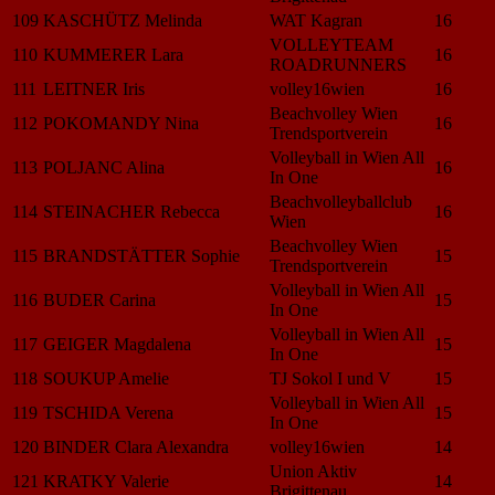
109
KASCHÜTZ Melinda
WAT Kagran
16
VOLLEYTEAM
110
KUMMERER Lara
16
ROADRUNNERS
111
LEITNER Iris
volley16wien
16
Beachvolley Wien
112
POKOMANDY Nina
16
Trendsportverein
Volleyball in Wien All
113
POLJANC Alina
16
In One
Beachvolleyballclub
114
STEINACHER Rebecca
16
Wien
Beachvolley Wien
115
BRANDSTÄTTER Sophie
15
Trendsportverein
Volleyball in Wien All
116
BUDER Carina
15
In One
Volleyball in Wien All
117
GEIGER Magdalena
15
In One
118
SOUKUP Amelie
TJ Sokol I und V
15
Volleyball in Wien All
119
TSCHIDA Verena
15
In One
120
BINDER Clara Alexandra
volley16wien
14
Union Aktiv
121
KRATKY Valerie
14
Brigittenau