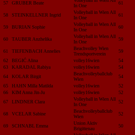
Volleyball in Wien All
57
GRUBER Beate
61
In One
Volleyball in Wien All
58
STEINKELLNER Ingrid
61
In One
Volleyball in Wien All
59
BURIAN Sophie
60
In One
Volleyball in Wien All
60
TAUBER Anzhelika
59
In One
Beachvolley Wien
61
TIEFENBACH Annelies
59
Trendsportverein
62
BEGIĆ Alina
volley16wien
54
63
KARADAL Rabiya
volley16wien
54
Beachvolleyballclub
64
KOLAR Birgit
54
Wien
65
HAHN Milla Matilda
volley16wien
52
66
KIM Anna Jin-Ju
volley16wien
52
Volleyball in Wien All
67
LINDNER Clara
52
In One
Beachvolleyballclub
68
VCELAR Sabine
52
Wien
Union Aktiv
69
SCHNABL Emma
50
Brigittenau