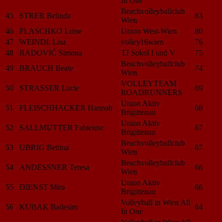
In One
Beachvolleyballclub
45
STRER Belinda
83
Wien
46
PLASCHKO Luise
Union West-Wien
80
47
WEINDL Lisa
volley16wien
76
48
RADOVIĆ Simona
TJ Sokol I und V
75
Beachvolleyballclub
49
BRAUCH Beate
74
Wien
VOLLEYTEAM
50
STRASSER Lucie
69
ROADRUNNERS
Union Aktiv
51
FLEISCHHACKER Hannah
68
Brigittenau
Union Aktiv
52
SALLMUTTER Fabienne
67
Brigittenau
Beachvolleyballclub
53
UBRIG Bettina
67
Wien
Beachvolleyballclub
54
ANDESSNER Teresa
66
Wien
Union Aktiv
55
DIENST Mira
66
Brigittenau
Volleyball in Wien All
56
KUBAK Badesim
64
In One