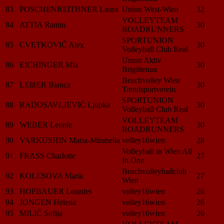
83
POSCHENREITHNER Laura
Union West-Wien
32
VOLLEYTEAM
84
ATTIA Ranim
30
ROADRUNNERS
SPORTUNION
85
CVETKOVIČ Alex
30
Volleyball Club Real
Union Aktiv
86
EICHINGER Mia
30
Brigittenau
Beachvolley Wien
87
LEIßER Bianca
30
Trendsportverein
SPORTUNION
88
RADOSAVLJEVIĆ Ljupka
30
Volleyball Club Real
VOLLEYTEAM
89
WEBER Leonie
30
ROADRUNNERS
90
VARKUSHIN Maria-Mirabella
volley16wien
28
Volleyball in Wien All
91
FRASS Charlotte
27
In One
Beachvolleyballclub
92
KOLESOVA Maria
27
Wien
93
HOFBAUER Lourdes
volley16wien
26
94
JONGEN Helena
volley16wien
26
95
MILIĆ Sofija
volley16wien
26