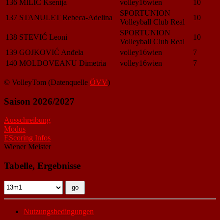
136
MILIC Ksenija
volley16wien
10
SPORTUNION
137
STANULET Rebeca-Adelina
10
Volleyball Club Real
SPORTUNION
138
STEVIĆ Leoni
10
Volleyball Club Real
139
GOJKOVIĆ Anđela
volley16wien
7
140
MOLDOVEANU Dimetria
volley16wien
7
© VolleyTom (Datenquelle
ÖVV
)
Saison 2026/2027
Ausschreibung
Modus
EScoring Infos
Wiener Meister
Tabelle, Ergebnisse
Nutzungsbedingungen