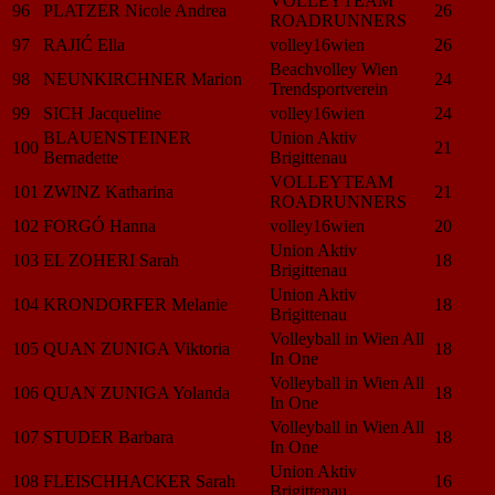
VOLLEYTEAM
96
PLATZER Nicole Andrea
26
ROADRUNNERS
97
RAJIĆ Ella
volley16wien
26
Beachvolley Wien
98
NEUNKIRCHNER Marion
24
Trendsportverein
99
SICH Jacqueline
volley16wien
24
BLAUENSTEINER
Union Aktiv
100
21
Bernadette
Brigittenau
VOLLEYTEAM
101
ZWINZ Katharina
21
ROADRUNNERS
102
FORGÓ Hanna
volley16wien
20
Union Aktiv
103
EL ZOHERI Sarah
18
Brigittenau
Union Aktiv
104
KRONDORFER Melanie
18
Brigittenau
Volleyball in Wien All
105
QUAN ZUNIGA Viktoria
18
In One
Volleyball in Wien All
106
QUAN ZUNIGA Yolanda
18
In One
Volleyball in Wien All
107
STUDER Barbara
18
In One
Union Aktiv
108
FLEISCHHACKER Sarah
16
Brigittenau