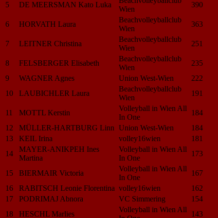
Beachvolleyballclub
5
DE MEERSMAN Kato Luka
390
Wien
Beachvolleyballclub
6
HORVATH Laura
363
Wien
Beachvolleyballclub
7
LEITNER Christina
251
Wien
Beachvolleyballclub
8
FELSBERGER Elisabeth
235
Wien
9
WAGNER Agnes
Union West-Wien
222
Beachvolleyballclub
10
LAUBICHLER Laura
191
Wien
Volleyball in Wien All
11
MOTTL Kerstin
184
In One
12
MÜLLER-HARTBURG Linn
Union West-Wien
184
13
KEIL Irina
volley16wien
181
MAYER-ANIKPEH Ines
Volleyball in Wien All
14
173
Martina
In One
Volleyball in Wien All
15
BIERMAIR Victoria
167
In One
16
RABITSCH Leonie Florentina
volley16wien
162
17
PODRIMAJ Abnora
VC Simmering
154
Volleyball in Wien All
18
HESCHL Marlies
143