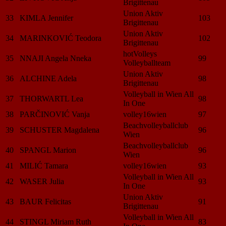
Brigittenau
Union Aktiv
33
KIMLA Jennifer
103
Brigittenau
Union Aktiv
34
MARINKOVIĆ Teodora
102
Brigittenau
hotVolleys
35
NNAJI Angela Nneka
99
Volleyballteam
Union Aktiv
36
ALCHINE Adela
98
Brigittenau
Volleyball in Wien All
37
THORWARTL Lea
98
In One
38
PARČINOVIĆ Vanja
volley16wien
97
Beachvolleyballclub
39
SCHUSTER Magdalena
96
Wien
Beachvolleyballclub
40
SPANGL Marion
96
Wien
41
MILIĆ Tamara
volley16wien
93
Volleyball in Wien All
42
WASER Julia
93
In One
Union Aktiv
43
BAUR Felicitas
91
Brigittenau
Volleyball in Wien All
44
STINGL Miriam Ruth
83