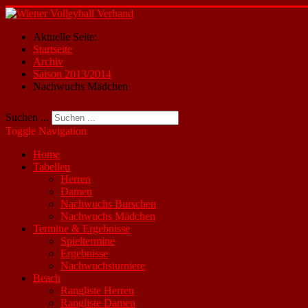
Aktuelle Seite:
Startseite
Archiv
Saison 2013/2014
Nachwuchs Mädchen
Suchen ...
Toggle Navigation
Home
Tabellen
Herren
Damen
Nachwuchs Burschen
Nachwuchs Mädchen
Termine & Ergebnisse
Spieltermine
Ergebnisse
Nachwuchsturniere
Beach
Rangliste Herren
Rangliste Damen