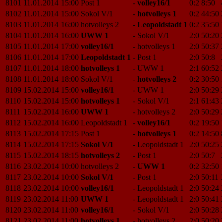
8101
11.01.2014
15:00
Post 1
-
volley16/1
0:2
8:50
8102
11.01.2014
15:00
Sokol V/1
-
hotvolleys 1
0:2
44:50
8103
11.01.2014
16:00
hotvolleys 2
-
Leopoldstadt 1
0:2
35:50
8104
11.01.2014
16:00
UWW 1
-
Sokol V/1
2:0
50:20
8105
11.01.2014
17:00
volley16/1
-
hotvolleys 1
2:0
50:37
8106
11.01.2014
17:00
Leopoldstadt 1
-
Post 1
2:0
50:8
8107
11.01.2014
18:00
hotvolleys 1
-
UWW 1
2:1
60:52
8108
11.01.2014
18:00
Sokol V/1
-
hotvolleys 2
0:2
30:50
8109
15.02.2014
15:00
volley16/1
-
UWW 1
2:0
50:29
8110
15.02.2014
15:00
hotvolleys 1
-
Sokol V/1
2:1
61:43
8111
15.02.2014
16:00
UWW 1
-
hotvolleys 2
2:0
50:29
8112
15.02.2014
16:00
Leopoldstadt 1
-
volley16/1
0:2
19:50
8113
15.02.2014
17:15
Post 1
-
hotvolleys 1
0:2
14:50
8114
15.02.2014
17:15
Sokol V/1
-
Leopoldstadt 1
2:0
50:25
8115
15.02.2014
18:15
hotvolleys 2
-
Post 1
2:0
50:7
8116
23.02.2014
10:00
hotvolleys 2
-
UWW 1
0:2
32:50
8117
23.02.2014
10:00
Sokol V/1
-
Post 1
2:0
50:11
8118
23.02.2014
10:00
volley16/1
-
Leopoldstadt 1
2:0
50:24
8119
23.02.2014
11:00
UWW 1
-
Leopoldstadt 1
2:0
50:41
8120
23.02.2014
11:00
volley16/1
-
Sokol V/1
2:0
50:28
8121
23.02.2014
11:00
hotvolleys 1
-
hotvolleys 2
2:0
50:20