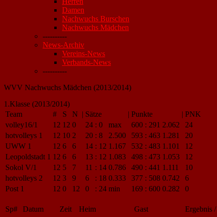
Herren
Damen
Nachwuchs Burschen
Nachwuchs Mädchen
----------
News-Archiv
Vereins-News
Verbands-News
----------
WVV Nachwuchs Mädchen (2013/2014)
1.Klasse (2013/2014)
Team
#
S
N
|
Sätze
|
Punkte
|
PNK
volley16/1
12
12
0
24
:
0
max
600
:
291
2.062
24
hotvolleys 1
12
10
2
20
:
8
2.500
593
:
463
1.281
20
UWW 1
12
6
6
14
:
12
1.167
532
:
483
1.101
12
Leopoldstadt 1
12
6
6
13
:
12
1.083
498
:
473
1.053
12
Sokol V/1
12
5
7
11
:
14
0.786
490
:
441
1.111
10
hotvolleys 2
12
3
9
6
:
18
0.333
377
:
508
0.742
6
Post 1
12
0
12
0
:
24
min
169
:
600
0.282
0
Sp#
Datum
Zeit
Heim
Gast
Ergebnis /