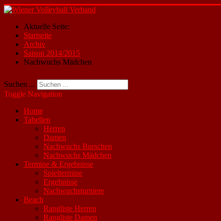
Aktuelle Seite:
Startseite
Archiv
Saison 2014/2015
Nachwuchs Mädchen
Suchen ...
Toggle Navigation
Home
Tabellen
Herren
Damen
Nachwuchs Burschen
Nachwuchs Mädchen
Termine & Ergebnisse
Spieltermine
Ergebnisse
Nachwuchsturniere
Beach
Rangliste Herren
Rangliste Damen