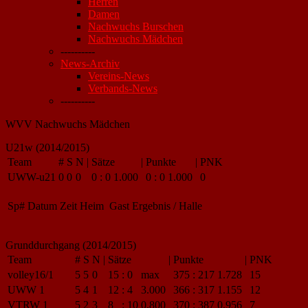
Herren
Damen
Nachwuchs Burschen
Nachwuchs Mädchen
----------
News-Archiv
Vereins-News
Verbands-News
----------
WVV Nachwuchs Mädchen
U21w (2014/2015)
Team
#
S
N
|
Sätze
|
Punkte
|
PNK
UWW-u21
0
0
0
0
:
0
1.000
0
:
0
1.000
0
Sp#
Datum
Zeit
Heim
Gast
Ergebnis / Halle
Grunddurchgang (2014/2015)
Team
#
S
N
|
Sätze
|
Punkte
|
PNK
volley16/1
5
5
0
15
:
0
max
375
:
217
1.728
15
UWW 1
5
4
1
12
:
4
3.000
366
:
317
1.155
12
VTRW 1
5
2
3
8
:
10
0.800
370
:
387
0.956
7