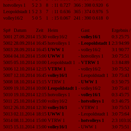
hotvolleys 1
5
2
3
8
:
11
0.727
366
:
398
0.920
6
Leopoldstadt 1
5
2
3
7
:
11
0.636
365
:
374
0.976
5
volley16/2
5
0
5
1
:
15
0.067
241
:
390
0.618
0
Sp#
Datum
Zeit
Heim
Gast
Ergebnis /
5001
27.09.2014
15:30
volley16/2
-
volley16/1
0:3
25:75
5002
28.09.2014
16:45
hotvolleys 1
-
Leopoldstadt 1
2:3
94:99
5003
28.09.2014
16:45
UWW 1
-
volley16/2
3:1
90:77
5004
04.10.2014
15:00
UWW 1
-
hotvolleys 1
3:0
75:51
5005
05.10.2014
10:00
Leopoldstadt 1
-
VTRW 1
1:3
84:89
5006
12.10.2014
12:15
VTRW 1
-
volley16/2
3:0
75:52
5007
12.10.2014
16:45
volley16/1
-
Leopoldstadt 1
3:0
75:43
5008
18.10.2014
15:15
VTRW 1
-
UWW 1
0:3
50:75
5009
19.10.2014
10:00
Leopoldstadt 1
-
volley16/2
3:0
75:41
5010
19.10.2014
12:15
hotvolleys 1
-
volley16/1
0:3
45:75
5011
25.10.2014
15:00
volley16/2
-
hotvolleys 1
0:3
46:75
5012
26.10.2014
12:30
volley16/1
-
VTRW 1
3:0
75:53
5013
02.11.2014
18:15
UWW 1
-
Leopoldstadt 1
3:0
75:64
5014
08.11.2014
15:00
VTRW 1
-
hotvolleys 1
2:3
103:1
5015
15.11.2014
15:00
volley16/1
-
UWW 1
3:0
75:51