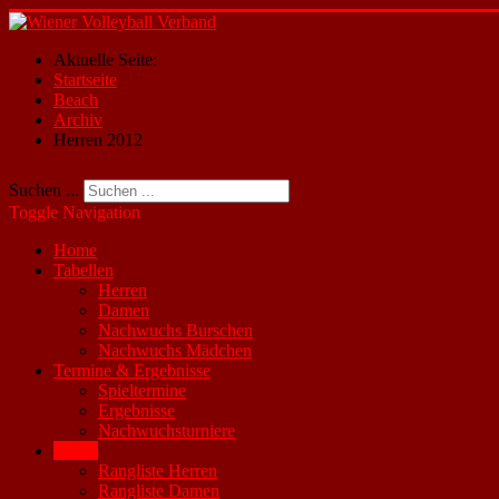
Aktuelle Seite:
Startseite
Beach
Archiv
Herren 2012
Suchen ...
Toggle Navigation
Home
Tabellen
Herren
Damen
Nachwuchs Burschen
Nachwuchs Mädchen
Termine & Ergebnisse
Spieltermine
Ergebnisse
Nachwuchsturniere
Beach
Rangliste Herren
Rangliste Damen