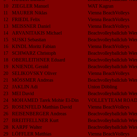
10
ZIEGLER Manuel
WAT Kagran
11
MAURER Niklas
Vienna BeachVolleys
12
FRIEDL Felix
Vienna BeachVolleys
13
MEISSNER Daniel
Vienna BeachVolleys
14
ARVANITAKIS Michael
Beachvolleyballclub Wie
15
SUSKI Sebastian
Beachvolleyballclub Wie
16
KINDL Moritz Fabian
Vienna BeachVolleys
17
SCHWARZ Christoph
Beachvolleyballclub Wie
18
OBERLEITHNER Eduard
Beachvolleyballclub Wie
19
KNIENDL Gerald
Beachvolleyballclub Wie
20
SELIKOVSKY Oliver
Vienna BeachVolleys
21
MÖSSMER Andreas
Beachvolleyballclub Wie
22
JAKLIN Adi
Union Döbling
23
MEI David
Beachvolleyballclub Wie
24
MOHAMED Tarek Mohie El-Din
VOLLEYTEAM ROA
25
ROSENFELD Matthias David
Vienna BeachVolleys
26
REISENBERGER Andreas
Beachvolleyballclub Wie
27
BREITFELLNER Kurt
Beachvolleyballclub Wie
28
KARPF Walter
Beachvolleyballclub Wie
29
LÖFFLER Matthias
Vienna BeachVolleys