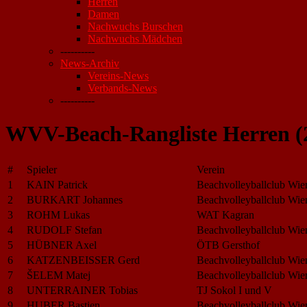
Herren
Damen
Nachwuchs Burschen
Nachwuchs Mädchen
----------
News-Archiv
Vereins-News
Verbands-News
----------
WVV-Beach-Rangliste Herren (
#
Spieler
Verein
1
KAIN Patrick
Beachvolleyballclub Wie
2
BURKART Johannes
Beachvolleyballclub Wie
3
ROHM Lukas
WAT Kagran
4
RUDOLF Stefan
Beachvolleyballclub Wie
5
HÜBNER Axel
ÖTB Gersthof
6
KATZENBEISSER Gerd
Beachvolleyballclub Wie
7
ŠELEM Matej
Beachvolleyballclub Wie
8
UNTERRAINER Tobias
TJ Sokol I und V
9
HUBER Bastien
Beachvolleyballclub Wie