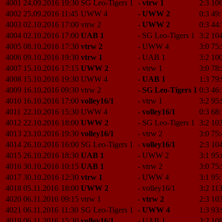
4001
24.09.2016
19:30
SG Leo-Tigers 1
-
vtrw 1
2:3
106
4002
25.09.2016
11:45
UWW 4
-
UWW 2
0:3
49:
4003
02.10.2016
17:00
vtrw 2
-
UWW 2
0:3
44:
4004
02.10.2016
17:00
UAB 1
-
SG Leo-Tigers 1
3:2
104
4005
08.10.2016
17:30
vtrw 2
-
UWW 4
3:0
75:
4006
09.10.2016
19:30
vtrw 1
-
UAB 1
3:2
10
4007
15.10.2016
17:15
UWW 2
-
vtrw 1
3:0
78:
4008
15.10.2016
19:30
UWW 4
-
UAB 1
1:3
79:
4009
16.10.2016
09:30
vtrw 2
-
SG Leo-Tigers 1
0:3
46:
4010
16.10.2016
17:00
volley16/1
-
vtrw 1
3:2
95:
4011
22.10.2016
15:30
UWW 4
-
volley16/1
0:3
68:
4012
22.10.2016
18:00
UWW 2
-
SG Leo-Tigers 1
3:2
10
4013
23.10.2016
19:30
volley16/1
-
vtrw 2
3:0
75:
4014
26.10.2016
16:00
SG Leo-Tigers 1
-
volley16/1
2:3
10
4015
26.10.2016
18:30
UAB 1
-
UWW 2
3:1
95:
4016
30.10.2016
10:15
UAB 1
-
vtrw 2
3:0
75:
4017
30.10.2016
12:30
vtrw 1
-
UWW 4
3:1
95:
4018
05.11.2016
18:00
UWW 2
-
volley16/1
3:2
113
4020
06.11.2016
09:15
vtrw 1
-
vtrw 2
2:3
10
4021
06.11.2016
11:30
SG Leo-Tigers 1
-
UWW 4
1:3
93:
4019
06.11.2016
15:30
volley16/1
-
UAB 1
3:2
108