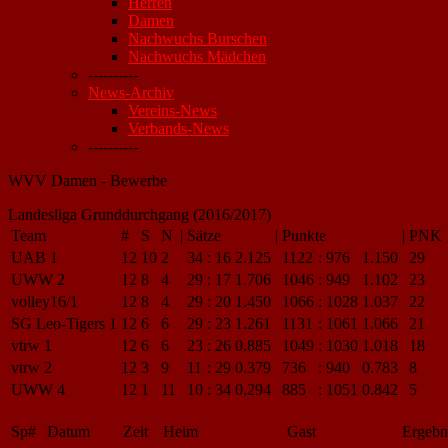
Herren
Damen
Nachwuchs Burschen
Nachwuchs Mädchen
----------
News-Archiv
Vereins-News
Verbands-News
----------
WVV Damen - Bewerbe
Landesliga Grunddurchgang (2016/2017)
Team
#
S
N
|
Sätze
|
Punkte
|
PNK
UAB 1
12
10
2
34
:
16
2.125
1122
:
976
1.150
29
UWW 2
12
8
4
29
:
17
1.706
1046
:
949
1.102
23
volley16/1
12
8
4
29
:
20
1.450
1066
:
1028
1.037
22
SG Leo-Tigers 1
12
6
6
29
:
23
1.261
1131
:
1061
1.066
21
vtrw 1
12
6
6
23
:
26
0.885
1049
:
1030
1.018
18
vtrw 2
12
3
9
11
:
29
0.379
736
:
940
0.783
8
UWW 4
12
1
11
10
:
34
0.294
885
:
1051
0.842
5
Sp#
Datum
Zeit
Heim
Gast
Ergebni