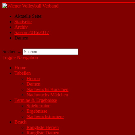
Aktuelle Seite:
Startseite
Archiv
Saison 2016/2017
Damen
Suchen ...
Toggle Navigation
Home
Tabellen
Herren
Damen
Nachwuchs Burschen
Nachwuchs Mädchen
Termine & Ergebnisse
Spieltermine
Ergebnisse
Nachwuchsturniere
Beach
Rangliste Herren
Rangliste Damen