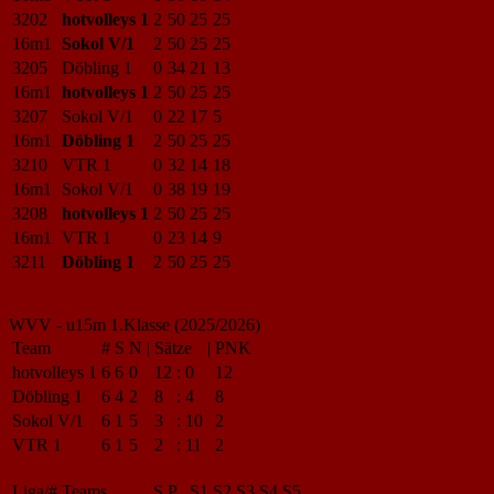
3202
hotvolleys 1
2
50
25
25
16m1
Sokol V/1
2
50
25
25
3205
Döbling 1
0
34
21
13
16m1
hotvolleys 1
2
50
25
25
3207
Sokol V/1
0
22
17
5
16m1
Döbling 1
2
50
25
25
3210
VTR 1
0
32
14
18
16m1
Sokol V/1
0
38
19
19
3208
hotvolleys 1
2
50
25
25
16m1
VTR 1
0
23
14
9
3211
Döbling 1
2
50
25
25
WVV - u15m 1.Klasse (2025/2026)
Team
#
S
N
|
Sätze
|
PNK
hotvolleys 1
6
6
0
12
:
0
12
Döbling 1
6
4
2
8
:
4
8
Sokol V/1
6
1
5
3
:
10
2
VTR 1
6
1
5
2
:
11
2
Liga/#
Teams
S
P
S1
S2
S3
S4
S5