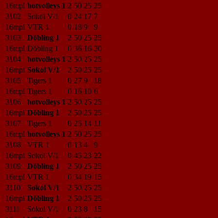
16mpl
hotvolleys 1
2
50
25
25
3102
Sokol V/1
0
24
17
7
16mpl
VTR 1
0
18
9
9
3103
Döbling 1
2
50
25
25
16mpl
Döbling 1
0
36
16
20
3104
hotvolleys 1
2
50
25
25
16mpl
Sokol V/1
2
50
25
25
3105
Tigers 1
0
27
9
18
16mpl
Tigers 1
0
16
10
6
3106
hotvolleys 1
2
50
25
25
16mpl
Döbling 1
2
50
25
25
3107
Tigers 1
0
25
14
11
16mpl
hotvolleys 1
2
50
25
25
3108
VTR 1
0
13
4
9
16mpl
Sokol V/1
0
45
23
22
3109
Döbling 1
2
50
25
25
16mpl
VTR 1
0
34
19
15
3110
Sokol V/1
2
50
25
25
16mpl
Döbling 1
2
50
25
25
3111
Sokol V/1
0
23
8
15