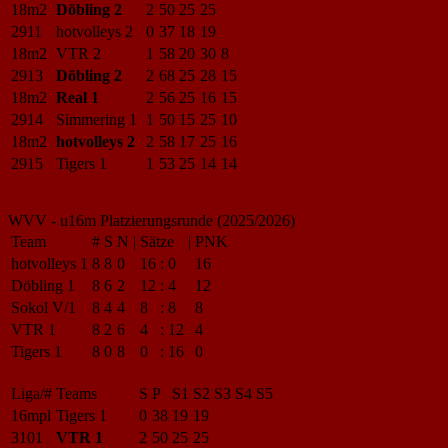
18m2
Döbling 2
2
50
25
25
2911
hotvolleys 2
0
37
18
19
18m2
VTR 2
1
58
20
30
8
2913
Döbling 2
2
68
25
28
15
18m2
Real 1
2
56
25
16
15
2914
Simmering 1
1
50
15
25
10
18m2
hotvolleys 2
2
58
17
25
16
2915
Tigers 1
1
53
25
14
14
WVV - u16m Platzierungsrunde (2025/2026)
Team
#
S
N
|
Sätze
|
PNK
hotvolleys 1
8
8
0
16
:
0
16
Döbling 1
8
6
2
12
:
4
12
Sokol V/1
8
4
4
8
:
8
8
VTR 1
8
2
6
4
:
12
4
Tigers 1
8
0
8
0
:
16
0
Liga/#
Teams
S
P
S1
S2
S3
S4
S5
16mpl
Tigers 1
0
38
19
19
3101
VTR 1
2
50
25
25