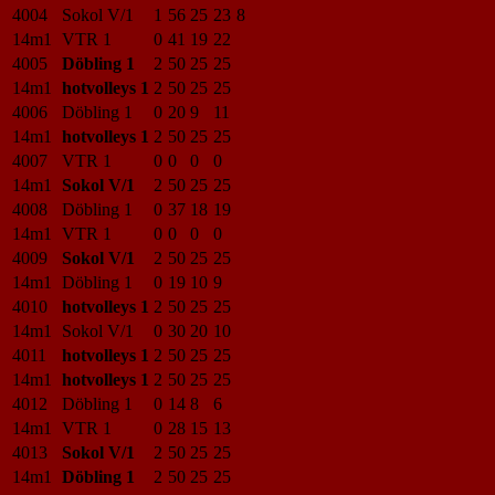
4004
Sokol V/1
1
56
25
23
8
14m1
VTR 1
0
41
19
22
4005
Döbling 1
2
50
25
25
14m1
hotvolleys 1
2
50
25
25
4006
Döbling 1
0
20
9
11
14m1
hotvolleys 1
2
50
25
25
4007
VTR 1
0
0
0
0
14m1
Sokol V/1
2
50
25
25
4008
Döbling 1
0
37
18
19
14m1
VTR 1
0
0
0
0
4009
Sokol V/1
2
50
25
25
14m1
Döbling 1
0
19
10
9
4010
hotvolleys 1
2
50
25
25
14m1
Sokol V/1
0
30
20
10
4011
hotvolleys 1
2
50
25
25
14m1
hotvolleys 1
2
50
25
25
4012
Döbling 1
0
14
8
6
14m1
VTR 1
0
28
15
13
4013
Sokol V/1
2
50
25
25
14m1
Döbling 1
2
50
25
25