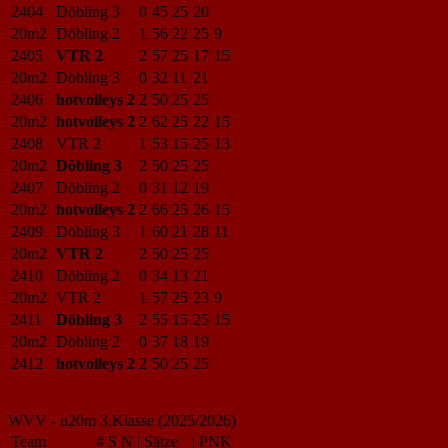
2404
Döbling 3
0
45
25
20
20m2
Döbling 2
1
56
22
25
9
2405
VTR 2
2
57
25
17
15
20m2
Döbling 3
0
32
11
21
2406
hotvolleys 2
2
50
25
25
20m2
hotvolleys 2
2
62
25
22
15
2408
VTR 2
1
53
15
25
13
20m2
Döbling 3
2
50
25
25
2407
Döbling 2
0
31
12
19
20m2
hotvolleys 2
2
66
25
26
15
2409
Döbling 3
1
60
21
28
11
20m2
VTR 2
2
50
25
25
2410
Döbling 2
0
34
13
21
20m2
VTR 2
1
57
25
23
9
2411
Döbling 3
2
55
15
25
15
20m2
Döbling 2
0
37
18
19
2412
hotvolleys 2
2
50
25
25
WVV - u20m 3.Klasse (2025/2026)
Team
#
S
N
|
Sätze
|
PNK