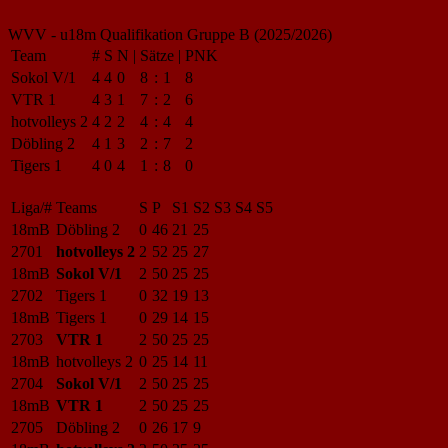
WVV - u18m Qualifikation Gruppe B (2025/2026)
Team
#
S
N
|
Sätze
|
PNK
Sokol V/1
4
4
0
8
:
1
8
VTR 1
4
3
1
7
:
2
6
hotvolleys 2
4
2
2
4
:
4
4
Döbling 2
4
1
3
2
:
7
2
Tigers 1
4
0
4
1
:
8
0
Liga/#
Teams
S
P
S1
S2
S3
S4
S5
18mB
Döbling 2
0
46
21
25
2701
hotvolleys 2
2
52
25
27
18mB
Sokol V/1
2
50
25
25
2702
Tigers 1
0
32
19
13
18mB
Tigers 1
0
29
14
15
2703
VTR 1
2
50
25
25
18mB
hotvolleys 2
0
25
14
11
2704
Sokol V/1
2
50
25
25
18mB
VTR 1
2
50
25
25
2705
Döbling 2
0
26
17
9