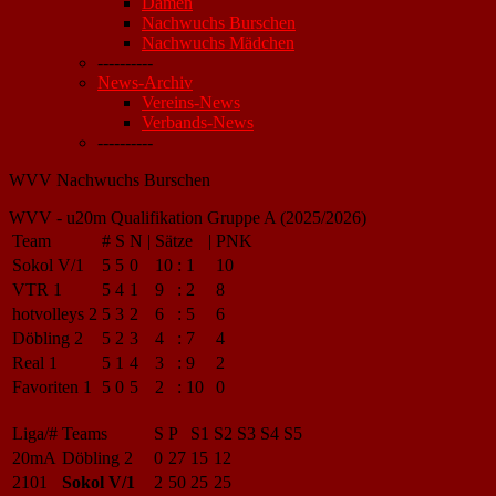
Damen
Nachwuchs Burschen
Nachwuchs Mädchen
----------
News-Archiv
Vereins-News
Verbands-News
----------
WVV Nachwuchs Burschen
WVV - u20m Qualifikation Gruppe A (2025/2026)
Team
#
S
N
|
Sätze
|
PNK
Sokol V/1
5
5
0
10
:
1
10
VTR 1
5
4
1
9
:
2
8
hotvolleys 2
5
3
2
6
:
5
6
Döbling 2
5
2
3
4
:
7
4
Real 1
5
1
4
3
:
9
2
Favoriten 1
5
0
5
2
:
10
0
Liga/#
Teams
S
P
S1
S2
S3
S4
S5
20mA
Döbling 2
0
27
15
12
2101
Sokol V/1
2
50
25
25