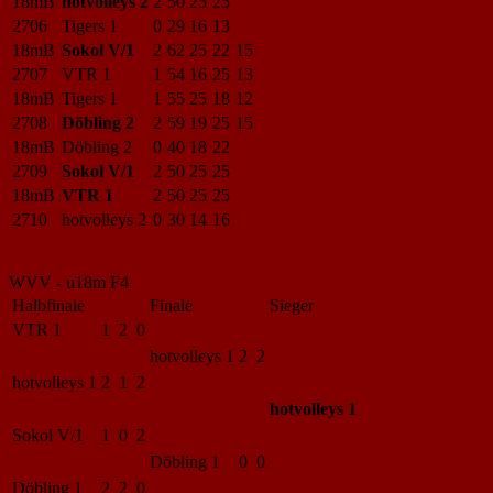
18mB
hotvolleys 2
2
50
25
25
2706
Tigers 1
0
29
16
13
18mB
Sokol V/1
2
62
25
22
15
2707
VTR 1
1
54
16
25
13
18mB
Tigers 1
1
55
25
18
12
2708
Döbling 2
2
59
19
25
15
18mB
Döbling 2
0
40
18
22
2709
Sokol V/1
2
50
25
25
18mB
VTR 1
2
50
25
25
2710
hotvolleys 2
0
30
14
16
WVV - u18m F4
Halbfinale
Finale
Sieger
VTR 1
1 2 0
hotvolleys 1
2 2
hotvolleys 1
2 1 2
hotvolleys 1
Sokol V/1
1 0 2
Döbling 1
0 0
Döbling 1
2 2 0