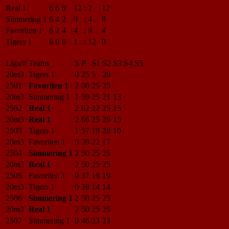
Real 1
6
6
0
12
:
2
12
Simmering 1
6
4
2
9
:
4
8
Favoriten 1
6
2
4
4
:
8
4
Tigers 1
6
0
6
1
:
12
0
Liga/#
Teams
S
P
S1
S2
S3
S4
S5
20m3
Tigers 1
0
25
5
20
2501
Favoriten 1
2
50
25
25
20m3
Simmering 1
1
59
25
21
13
2502
Real 1
2
62
22
25
15
20m3
Real 1
2
66
25
26
15
2503
Tigers 1
1
57
19
28
10
20m3
Favoriten 1
0
39
22
17
2504
Simmering 1
2
50
25
25
20m3
Real 1
2
50
25
25
2505
Favoriten 1
0
37
18
19
20m3
Tigers 1
0
28
14
14
2506
Simmering 1
2
50
25
25
20m3
Real 1
2
50
25
25
2507
Simmering 1
0
46
23
23