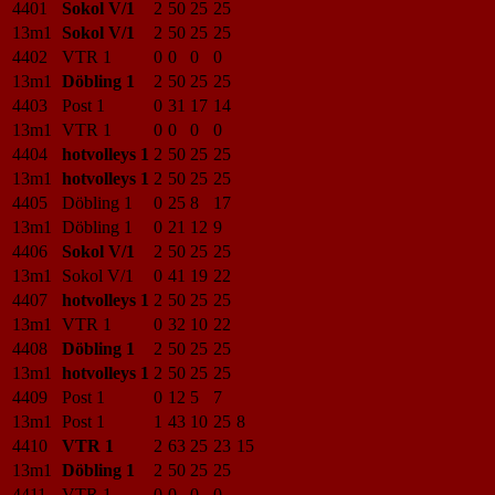
4401
Sokol V/1
2
50
25
25
13m1
Sokol V/1
2
50
25
25
4402
VTR 1
0
0
0
0
13m1
Döbling 1
2
50
25
25
4403
Post 1
0
31
17
14
13m1
VTR 1
0
0
0
0
4404
hotvolleys 1
2
50
25
25
13m1
hotvolleys 1
2
50
25
25
4405
Döbling 1
0
25
8
17
13m1
Döbling 1
0
21
12
9
4406
Sokol V/1
2
50
25
25
13m1
Sokol V/1
0
41
19
22
4407
hotvolleys 1
2
50
25
25
13m1
VTR 1
0
32
10
22
4408
Döbling 1
2
50
25
25
13m1
hotvolleys 1
2
50
25
25
4409
Post 1
0
12
5
7
13m1
Post 1
1
43
10
25
8
4410
VTR 1
2
63
25
23
15
13m1
Döbling 1
2
50
25
25
4411
VTR 1
0
0
0
0