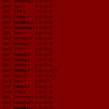
2201
Simmering 1
0
25
15
10
20mB
Tigers 1
0
33
16
17
2202
VTR 2
2
50
25
25
20mB
Döbling 3
0
20
10
10
2203
hotvolleys 1
2
50
25
25
20mB
Simmering 1
2
50
25
25
2204
Tigers 1
0
28
13
15
20mB
hotvolleys 1
0
36
16
20
2205
Döbling 1
2
50
25
25
20mB
VTR 2
0
43
23
20
2206
Döbling 3
2
50
25
25
20mB
Döbling 1
2
50
25
25
2207
Döbling 3
0
32
17
15
20mB
Döbling 3
2
66
25
26
15
2208
Tigers 1
1
45
14
28
3
20mB
Tigers 1
0
19
15
4
2209
Döbling 1
2
50
25
25
20mB
VTR 2
2
50
25
25
2210
Simmering 1
0
39
21
18
20mB
Simmering 1
0
26
10
16
2211
hotvolleys 1
2
50
25
25