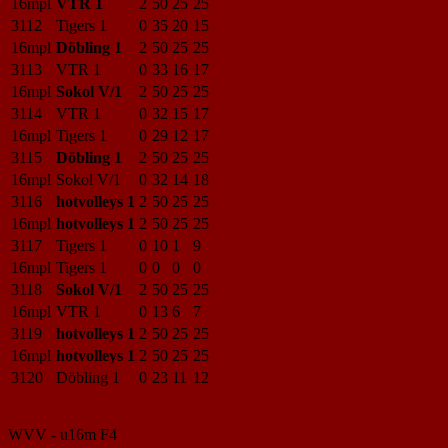
16mpl
VTR 1
2
50
25
25
3112
Tigers 1
0
35
20
15
16mpl
Döbling 1
2
50
25
25
3113
VTR 1
0
33
16
17
16mpl
Sokol V/1
2
50
25
25
3114
VTR 1
0
32
15
17
16mpl
Tigers 1
0
29
12
17
3115
Döbling 1
2
50
25
25
16mpl
Sokol V/1
0
32
14
18
3116
hotvolleys 1
2
50
25
25
16mpl
hotvolleys 1
2
50
25
25
3117
Tigers 1
0
10
1
9
16mpl
Tigers 1
0
0
0
0
3118
Sokol V/1
2
50
25
25
16mpl
VTR 1
0
13
6
7
3119
hotvolleys 1
2
50
25
25
16mpl
hotvolleys 1
2
50
25
25
3120
Döbling 1
0
23
11
12
WVV - u16m F4