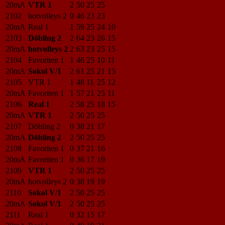
20mA
VTR 1
2
50
25
25
2102
hotvolleys 2
0
46
23
23
20mA
Real 1
1
59
25
24
10
2103
Döbling 2
2
64
23
26
15
20mA
hotvolleys 2
2
63
23
25
15
2104
Favoriten 1
1
46
25
10
11
20mA
Sokol V/1
2
61
25
21
15
2105
VTR 1
1
48
11
25
12
20mA
Favoriten 1
1
57
21
25
11
2106
Real 1
2
58
25
18
15
20mA
VTR 1
2
50
25
25
2107
Döbling 2
0
38
21
17
20mA
Döbling 2
2
50
25
25
2108
Favoriten 1
0
37
21
16
20mA
Favoriten 1
0
36
17
19
2109
VTR 1
2
50
25
25
20mA
hotvolleys 2
0
38
19
19
2110
Sokol V/1
2
50
25
25
20mA
Sokol V/1
2
50
25
25
2111
Real 1
0
32
15
17