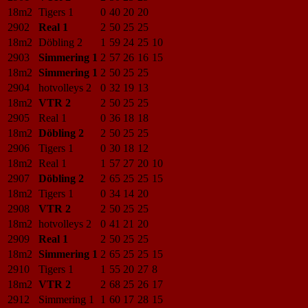
18m2
Tigers 1
0
40
20
20
2902
Real 1
2
50
25
25
18m2
Döbling 2
1
59
24
25
10
2903
Simmering 1
2
57
26
16
15
18m2
Simmering 1
2
50
25
25
2904
hotvolleys 2
0
32
19
13
18m2
VTR 2
2
50
25
25
2905
Real 1
0
36
18
18
18m2
Döbling 2
2
50
25
25
2906
Tigers 1
0
30
18
12
18m2
Real 1
1
57
27
20
10
2907
Döbling 2
2
65
25
25
15
18m2
Tigers 1
0
34
14
20
2908
VTR 2
2
50
25
25
18m2
hotvolleys 2
0
41
21
20
2909
Real 1
2
50
25
25
18m2
Simmering 1
2
65
25
25
15
2910
Tigers 1
1
55
20
27
8
18m2
VTR 2
2
68
25
26
17
2912
Simmering 1
1
60
17
28
15