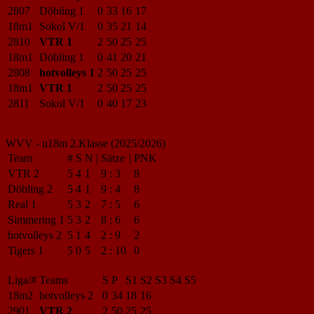
2807
Döbling 1
0
33
16
17
18m1
Sokol V/1
0
35
21
14
2810
VTR 1
2
50
25
25
18m1
Döbling 1
0
41
20
21
2808
hotvolleys 1
2
50
25
25
18m1
VTR 1
2
50
25
25
2811
Sokol V/1
0
40
17
23
WVV - u18m 2.Klasse (2025/2026)
Team
#
S
N
|
Sätze
|
PNK
VTR 2
5
4
1
9
:
3
8
Döbling 2
5
4
1
9
:
4
8
Real 1
5
3
2
7
:
5
6
Simmering 1
5
3
2
8
:
6
6
hotvolleys 2
5
1
4
2
:
9
2
Tigers 1
5
0
5
2
:
10
0
Liga/#
Teams
S
P
S1
S2
S3
S4
S5
18m2
hotvolleys 2
0
34
18
16
2901
VTR 2
2
50
25
25