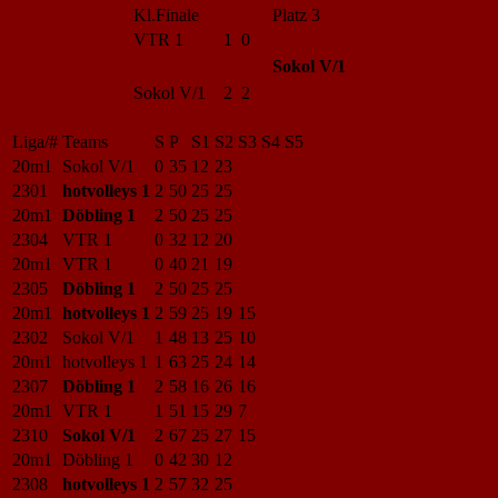
Kl.Finale
Platz 3
VTR 1
1 0
Sokol V/1
Sokol V/1
2 2
Liga/#
Teams
S
P
S1
S2
S3
S4
S5
20m1
Sokol V/1
0
35
12
23
2301
hotvolleys 1
2
50
25
25
20m1
Döbling 1
2
50
25
25
2304
VTR 1
0
32
12
20
20m1
VTR 1
0
40
21
19
2305
Döbling 1
2
50
25
25
20m1
hotvolleys 1
2
59
25
19
15
2302
Sokol V/1
1
48
13
25
10
20m1
hotvolleys 1
1
63
25
24
14
2307
Döbling 1
2
58
16
26
16
20m1
VTR 1
1
51
15
29
7
2310
Sokol V/1
2
67
25
27
15
20m1
Döbling 1
0
42
30
12
2308
hotvolleys 1
2
57
32
25