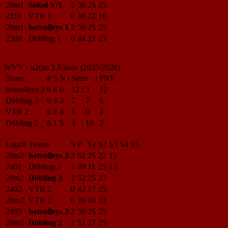
20m1
Sokol V/1
2
50
25
25
2311
VTR 1
0
38
22
16
20m1
hotvolleys 1
2
50
25
25
2309
Döbling 1
0
44
21
23
WVV - u20m 2.Klasse (2025/2026)
Team
#
S
N
|
Sätze
|
PNK
hotvolleys 2
6
6
0
12
:
3
12
Döbling 3
6
3
3
7
:
7
6
VTR 2
6
2
4
6
:
9
4
Döbling 2
6
1
5
4
:
10
2
Liga/#
Teams
S
P
S1
S2
S3
S4
S5
20m2
hotvolleys 2
2
62
25
22
15
2401
Döbling 2
1
49
11
25
13
20m2
Döbling 3
2
52
25
27
2402
VTR 2
0
42
17
25
20m2
VTR 2
0
39
16
23
2403
hotvolleys 2
2
50
25
25
20m2
Döbling 2
2
52
27
25