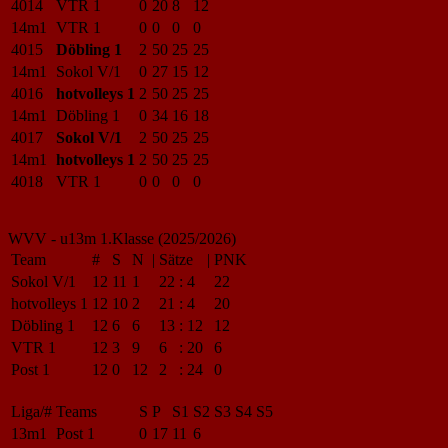
4014
VTR 1
0
20
8
12
14m1
VTR 1
0
0
0
0
4015
Döbling 1
2
50
25
25
14m1
Sokol V/1
0
27
15
12
4016
hotvolleys 1
2
50
25
25
14m1
Döbling 1
0
34
16
18
4017
Sokol V/1
2
50
25
25
14m1
hotvolleys 1
2
50
25
25
4018
VTR 1
0
0
0
0
WVV - u13m 1.Klasse (2025/2026)
Team
#
S
N
|
Sätze
|
PNK
Sokol V/1
12
11
1
22
:
4
22
hotvolleys 1
12
10
2
21
:
4
20
Döbling 1
12
6
6
13
:
12
12
VTR 1
12
3
9
6
:
20
6
Post 1
12
0
12
2
:
24
0
Liga/#
Teams
S
P
S1
S2
S3
S4
S5
13m1
Post 1
0
17
11
6