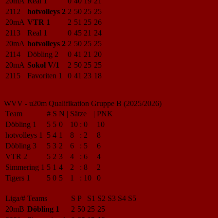
20mA
Real 1
0
40
19
21
2112
hotvolleys 2
2
50
25
25
20mA
VTR 1
2
51
25
26
2113
Real 1
0
45
21
24
20mA
hotvolleys 2
2
50
25
25
2114
Döbling 2
0
41
21
20
20mA
Sokol V/1
2
50
25
25
2115
Favoriten 1
0
41
23
18
WVV - u20m Qualifikation Gruppe B (2025/2026)
Team
#
S
N
|
Sätze
|
PNK
Döbling 1
5
5
0
10
:
0
10
hotvolleys 1
5
4
1
8
:
2
8
Döbling 3
5
3
2
6
:
5
6
VTR 2
5
2
3
4
:
6
4
Simmering 1
5
1
4
2
:
8
2
Tigers 1
5
0
5
1
:
10
0
Liga/#
Teams
S
P
S1
S2
S3
S4
S5
20mB
Döbling 1
2
50
25
25