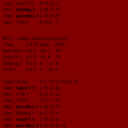
15m1
Sokol V/1
0
39
22
17
3611
Döbling 1
2
50
25
25
15m1
hotvolleys 1
2
50
25
25
3612
VTR 1
0
13
6
7
WVV - u14m 1.Klasse (2025/2026)
Team
#
S
N
|
Sätze
|
PNK
hotvolleys 1
9
9
0
18
:
1
18
Sokol V/1
9
6
3
13
:
6
12
Döbling 1
9
3
6
6
:
12
6
VTR 1
9
0
9
0
:
18
0
Liga/#
Teams
S
P
S1
S2
S3
S4
S5
14m1
Sokol V/1
2
50
25
25
4001
VTR 1
0
23
11
12
14m1
VTR 1
0
17
7
10
4002
hotvolleys 1
2
50
25
25
14m1
Döbling 1
0
21
12
9
4003
Sokol V/1
2
50
25
25
14m1
hotvolleys 1
2
63
23
25
15