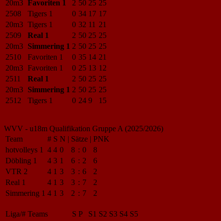
20m3
Favoriten 1
2
50
25
25
2508
Tigers 1
0
34
17
17
20m3
Tigers 1
0
32
11
21
2509
Real 1
2
50
25
25
20m3
Simmering 1
2
50
25
25
2510
Favoriten 1
0
35
14
21
20m3
Favoriten 1
0
25
13
12
2511
Real 1
2
50
25
25
20m3
Simmering 1
2
50
25
25
2512
Tigers 1
0
24
9
15
WVV - u18m Qualifikation Gruppe A (2025/2026)
Team
#
S
N
|
Sätze
|
PNK
hotvolleys 1
4
4
0
8
:
0
8
Döbling 1
4
3
1
6
:
2
6
VTR 2
4
1
3
3
:
6
2
Real 1
4
1
3
3
:
7
2
Simmering 1
4
1
3
2
:
7
2
Liga/#
Teams
S
P
S1
S2
S3
S4
S5