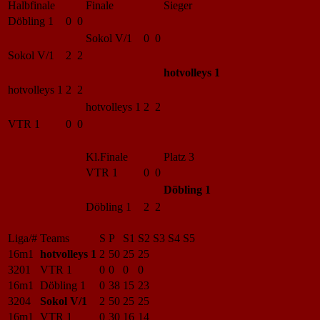
Halbfinale
Finale
Sieger
Döbling 1
0 0
Sokol V/1
0 0
Sokol V/1
2 2
hotvolleys 1
hotvolleys 1
2 2
hotvolleys 1
2 2
VTR 1
0 0
Kl.Finale
Platz 3
VTR 1
0 0
Döbling 1
Döbling 1
2 2
Liga/#
Teams
S
P
S1
S2
S3
S4
S5
16m1
hotvolleys 1
2
50
25
25
3201
VTR 1
0
0
0
0
16m1
Döbling 1
0
38
15
23
3204
Sokol V/1
2
50
25
25
16m1
VTR 1
0
30
16
14