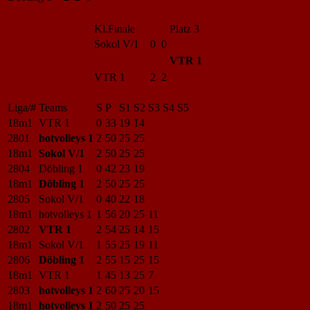
Kl.Finale
Platz 3
Sokol V/1
0 0
VTR 1
VTR 1
2 2
Liga/#
Teams
S
P
S1
S2
S3
S4
S5
18m1
VTR 1
0
33
19
14
2801
hotvolleys 1
2
50
25
25
18m1
Sokol V/1
2
50
25
25
2804
Döbling 1
0
42
23
19
18m1
Döbling 1
2
50
25
25
2805
Sokol V/1
0
40
22
18
18m1
hotvolleys 1
1
56
20
25
11
2802
VTR 1
2
54
25
14
15
18m1
Sokol V/1
1
55
25
19
11
2806
Döbling 1
2
55
15
25
15
18m1
VTR 1
1
45
13
25
7
2803
hotvolleys 1
2
60
25
20
15
18m1
hotvolleys 1
2
50
25
25