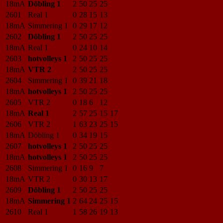
18mA
Döbling 1
2
50
25
25
2601
Real 1
0
28
15
13
18mA
Simmering 1
0
29
17
12
2602
Döbling 1
2
50
25
25
18mA
Real 1
0
24
10
14
2603
hotvolleys 1
2
50
25
25
18mA
VTR 2
2
50
25
25
2604
Simmering 1
0
39
21
18
18mA
hotvolleys 1
2
50
25
25
2605
VTR 2
0
18
6
12
18mA
Real 1
2
57
25
15
17
2606
VTR 2
1
63
23
25
15
18mA
Döbling 1
0
34
19
15
2607
hotvolleys 1
2
50
25
25
18mA
hotvolleys 1
2
50
25
25
2608
Simmering 1
0
16
9
7
18mA
VTR 2
0
30
13
17
2609
Döbling 1
2
50
25
25
18mA
Simmering 1
2
64
24
25
15
2610
Real 1
1
58
26
19
13