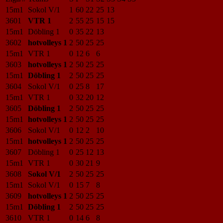
15m1
Sokol V/1
1
60
22
25
13
3601
VTR 1
2
55
25
15
15
15m1
Döbling 1
0
35
22
13
3602
hotvolleys 1
2
50
25
25
15m1
VTR 1
0
12
6
6
3603
hotvolleys 1
2
50
25
25
15m1
Döbling 1
2
50
25
25
3604
Sokol V/1
0
25
8
17
15m1
VTR 1
0
32
20
12
3605
Döbling 1
2
50
25
25
15m1
hotvolleys 1
2
50
25
25
3606
Sokol V/1
0
12
2
10
15m1
hotvolleys 1
2
50
25
25
3607
Döbling 1
0
25
12
13
15m1
VTR 1
0
30
21
9
3608
Sokol V/1
2
50
25
25
15m1
Sokol V/1
0
15
7
8
3609
hotvolleys 1
2
50
25
25
15m1
Döbling 1
2
50
25
25
3610
VTR 1
0
14
6
8