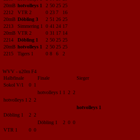
20mB
hotvolleys 1
2
50
25
25
2212
VTR 2
0
23
7
16
20mB
Döbling 3
2
51
26
25
2213
Simmering 1
0
41
24
17
20mB
VTR 2
0
31
17
14
2214
Döbling 1
2
50
25
25
20mB
hotvolleys 1
2
50
25
25
2215
Tigers 1
0
8
6
2
WVV - u20m F4
Halbfinale
Finale
Sieger
Sokol V/1
0 1
hotvolleys 1
1 2 2
hotvolleys 1
2 2
hotvolleys 1
Döbling 1
2 2
Döbling 1
2 0 0
VTR 1
0 0