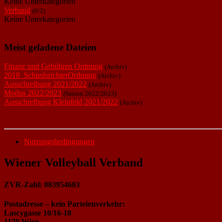
Keine Unterkategorien
Verband
(0/2)
Keine Unterkategorien
Meist geladene Dateien
Finanz und Gebühren Ordnung
(Archiv)
2018_SchiedsrichterOrdnung
(Archiv)
Ausschreibung 2021/2022
(Archiv)
Modus 2022/2023
(Saison 2022/2023)
Ausschreibung Kleinfeld 2021/2022
(Archiv)
Nutzungsbedingungen
Wiener Volleyball Verband
ZVR-Zahl: 083954683
Postadresse – kein Parteienverkehr:
Lascygasse 10/16-18
1170 Wien