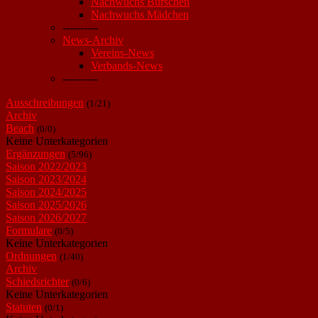
Nachwuchs Burschen
Nachwuchs Mädchen
----------
News-Archiv
Vereins-News
Verbands-News
----------
Ausschreibungen
(1/21)
Archiv
Beach
(0/0)
Keine Unterkategorien
Ergänzungen
(5/96)
Saison 2022/2023
Saison 2023/2024
Saison 2024/2025
Saison 2025/2026
Saison 2026/2027
Formulare
(0/5)
Keine Unterkategorien
Ordnungen
(1/40)
Archiv
Schiedsrichter
(0/6)
Keine Unterkategorien
Statuten
(0/1)