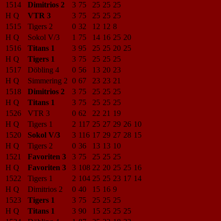
1514
Dimitrios 2
3
75
25
25
25
H Q
VTR 3
3
75
25
25
25
1515
Tigers 2
0
32
12
12
8
H Q
Sokol V/3
1
75
14
16
25
20
1516
Titans 1
3
95
25
25
20
25
H Q
Tigers 1
3
75
25
25
25
1517
Döbling 4
0
56
13
20
23
H Q
Simmering 2
0
67
23
23
21
1518
Dimitrios 2
3
75
25
25
25
H Q
Titans 1
3
75
25
25
25
1526
VTR 3
0
62
22
21
19
H Q
Tigers 1
2
117
25
27
29
26
10
1520
Sokol V/3
3
116
17
29
27
28
15
H Q
Tigers 2
0
36
13
13
10
1521
Favoriten 3
3
75
25
25
25
H Q
Favoriten 3
3
108
22
20
25
25
16
1522
Tigers 1
2
104
25
25
23
17
14
H Q
Dimitrios 2
0
40
15
16
9
1523
Tigers 1
3
75
25
25
25
H Q
Titans 1
3
90
15
25
25
25