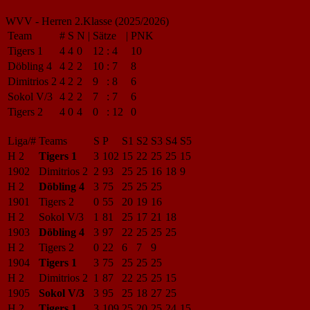
WVV - Herren 2.Klasse (2025/2026)
Team
#
S
N
|
Sätze
|
PNK
Tigers 1
4
4
0
12
:
4
10
Döbling 4
4
2
2
10
:
7
8
Dimitrios 2
4
2
2
9
:
8
6
Sokol V/3
4
2
2
7
:
7
6
Tigers 2
4
0
4
0
:
12
0
Liga/#
Teams
S
P
S1
S2
S3
S4
S5
H 2
Tigers 1
3
102
15
22
25
25
15
1902
Dimitrios 2
2
93
25
25
16
18
9
H 2
Döbling 4
3
75
25
25
25
1901
Tigers 2
0
55
20
19
16
H 2
Sokol V/3
1
81
25
17
21
18
1903
Döbling 4
3
97
22
25
25
25
H 2
Tigers 2
0
22
6
7
9
1904
Tigers 1
3
75
25
25
25
H 2
Dimitrios 2
1
87
22
25
25
15
1905
Sokol V/3
3
95
25
18
27
25
H 2
Tigers 1
3
109
25
20
25
24
15