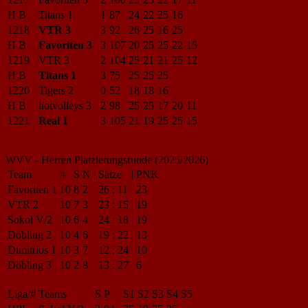
H B
Titans 1
1
87
24
22
25
16
1218
VTR 3
3
92
26
25
16
25
H B
Favoriten 3
3
107
20
25
25
22
15
1219
VTR 3
2
104
25
21
21
25
12
H B
Titans 1
3
75
25
25
25
1220
Tigers 2
0
52
18
18
16
H B
hotvolleys 3
2
98
25
25
17
20
11
1221
Real 1
3
105
21
19
25
25
15
WVV - Herren Platzierungsrunde (2025/2026)
Team
#
S
N
|
Sätze
|
PNK
Favoriten 1
10
8
2
26
:
11
23
VTR 2
10
7
3
23
:
15
19
Sokol V/2
10
6
4
24
:
18
19
Döbling 2
10
4
6
19
:
22
13
Dimitrios 1
10
3
7
12
:
24
10
Döbling 3
10
2
8
13
:
27
6
Liga/#
Teams
S
P
S1
S2
S3
S4
S5