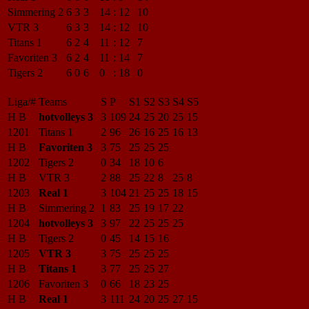
Simmering 2
6
3
3
14
:
12
10
VTR 3
6
3
3
14
:
12
10
Titans 1
6
2
4
11
:
12
7
Favoriten 3
6
2
4
11
:
14
7
Tigers 2
6
0
6
0
:
18
0
Liga/#
Teams
S
P
S1
S2
S3
S4
S5
H B
hotvolleys 3
3
109
24
25
20
25
15
1201
Titans 1
2
96
26
16
25
16
13
H B
Favoriten 3
3
75
25
25
25
1202
Tigers 2
0
34
18
10
6
H B
VTR 3
2
88
25
22
8
25
8
1203
Real 1
3
104
21
25
25
18
15
H B
Simmering 2
1
83
25
19
17
22
1204
hotvolleys 3
3
97
22
25
25
25
H B
Tigers 2
0
45
14
15
16
1205
VTR 3
3
75
25
25
25
H B
Titans 1
3
77
25
25
27
1206
Favoriten 3
0
66
18
23
25
H B
Real 1
3
111
24
20
25
27
15