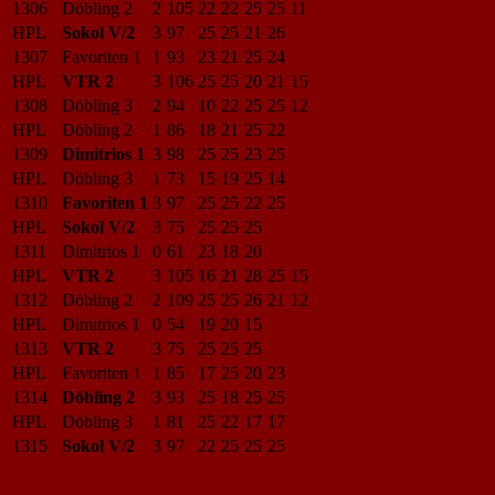
1306
Döbling 2
2
105
22
22
25
25
11
HPL
Sokol V/2
3
97
25
25
21
26
1307
Favoriten 1
1
93
23
21
25
24
HPL
VTR 2
3
106
25
25
20
21
15
1308
Döbling 3
2
94
10
22
25
25
12
HPL
Döbling 2
1
86
18
21
25
22
1309
Dimitrios 1
3
98
25
25
23
25
HPL
Döbling 3
1
73
15
19
25
14
1310
Favoriten 1
3
97
25
25
22
25
HPL
Sokol V/2
3
75
25
25
25
1311
Dimitrios 1
0
61
23
18
20
HPL
VTR 2
3
105
16
21
28
25
15
1312
Döbling 2
2
109
25
25
26
21
12
HPL
Dimitrios 1
0
54
19
20
15
1313
VTR 2
3
75
25
25
25
HPL
Favoriten 1
1
85
17
25
20
23
1314
Döbling 2
3
93
25
18
25
25
HPL
Döbling 3
1
81
25
22
17
17
1315
Sokol V/2
3
97
22
25
25
25