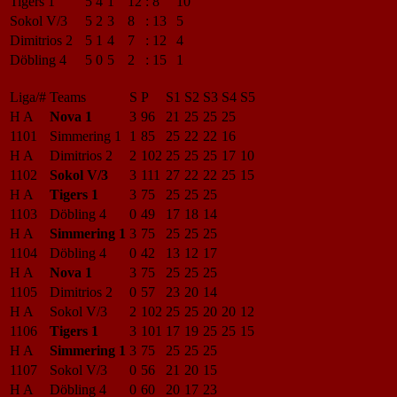
Tigers 1
5
4
1
12
:
8
10
Sokol V/3
5
2
3
8
:
13
5
Dimitrios 2
5
1
4
7
:
12
4
Döbling 4
5
0
5
2
:
15
1
Liga/#
Teams
S
P
S1
S2
S3
S4
S5
H A
Nova 1
3
96
21
25
25
25
1101
Simmering 1
1
85
25
22
22
16
H A
Dimitrios 2
2
102
25
25
25
17
10
1102
Sokol V/3
3
111
27
22
22
25
15
H A
Tigers 1
3
75
25
25
25
1103
Döbling 4
0
49
17
18
14
H A
Simmering 1
3
75
25
25
25
1104
Döbling 4
0
42
13
12
17
H A
Nova 1
3
75
25
25
25
1105
Dimitrios 2
0
57
23
20
14
H A
Sokol V/3
2
102
25
25
20
20
12
1106
Tigers 1
3
101
17
19
25
25
15
H A
Simmering 1
3
75
25
25
25
1107
Sokol V/3
0
56
21
20
15
H A
Döbling 4
0
60
20
17
23