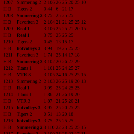
1207
Simmering 2
2
106
26
25
20
25
10
H B
Tigers 2
0
44
6
21
17
1208
Simmering 2
3
75
25
25
25
H B
Favoriten 3
2
104
21
21
25
25
12
1209
Real 1
3
106
25
25
21
20
15
H B
Real 1
3
75
25
25
25
1210
Tigers 2
0
45
13
15
17
H B
hotvolleys 3
3
94
19
25
25
25
1211
Favoriten 3
1
74
25
14
17
18
H B
Simmering 2
3
102
20
26
27
29
1212
Titans 1
1
101
25
24
25
27
H B
VTR 3
3
105
24
16
25
25
15
1213
Simmering 2
2
103
26
25
19
20
13
H B
Real 1
3
99
25
24
25
25
1214
Titans 1
1
86
21
26
19
20
H B
VTR 3
1
87
21
25
20
21
1215
hotvolleys 3
3
95
25
20
25
25
H B
Tigers 2
0
51
13
20
18
1216
hotvolleys 3
3
75
25
25
25
H B
Simmering 2
3
110
22
23
25
25
15
1217
Favoriten 3
2
100
25
25
22
17
11