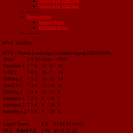
Nachwuchs Burschen
Nachwuchs Mädchen
----------
News-Archiv
Vereins-News
Verbands-News
----------
WVV Tabellen
WVV - Herren Landesliga Grunddurchgang (2025/2026)
Team
#
S
N
|
Sätze
|
PNK
Favoriten 1
7
7
0
21
:
6
19
VTR 2
7
6
1
18
:
7
16
Döbling 2
7
5
2
16
:
11
13
Sokol V/2
7
3
4
15
:
14
11
Döbling 3
7
3
4
11
:
13
9
Dimitrios 1
7
2
5
9
:
16
7
Favoriten 2
7
1
6
9
:
18
5
hotvolleys 2
7
1
6
5
:
19
4
Liga/#
Teams
S
P
S1
S2
S3
S4
S5
HLL
Sokol V/2
3
94
25
19
25
25