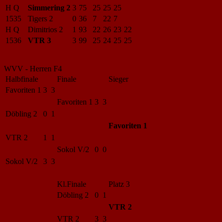
H Q
Simmering 2
3
75
25
25
25
1535
Tigers 2
0
36
7
22
7
H Q
Dimitrios 2
1
93
22
26
23
22
1536
VTR 3
3
99
25
24
25
25
WVV - Herren F4
Halbfinale
Finale
Sieger
Favoriten 1
3 3
Favoriten 1
3 3
Döbling 2
0 1
Favoriten 1
VTR 2
1 1
Sokol V/2
0 0
Sokol V/2
3 3
Kl.Finale
Platz 3
Döbling 2
0 1
VTR 2
VTR 2
3 3