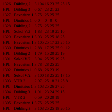
1326
Döbling 2
3
104
16
23
25
25
15
HPL
Döbling 3
0
67
23
21
23
1327
Favoriten 1
3
75
25
25
25
HPL
Dimitrios 1
0
0
0
0
0
1328
Döbling 2
3
75
25
25
25
HPL
Sokol V/2
1
83
23
19
25
16
1329
Favoriten 1
3
93
25
25
18
25
HPL
Favoriten 1
3
105
25
17
23
25
15
1330
Dimitrios 1
2
88
17
25
25
9
12
HPL
Döbling 2
1
79
15
20
25
19
1301
Sokol V/2
3
94
25
25
19
25
HPL
Favoriten 1
3
78
28
25
25
1302
Dimitrios 1
0
68
26
23
19
HPL
Sokol V/2
3
100
18
25
25
17
15
1303
VTR 2
2
97
25
18
21
25
8
HPL
Dimitrios 1
3
103
25
26
27
25
1304
Döbling 3
1
91
23
24
29
15
HPL
VTR 2
0
59
20
20
19
1305
Favoriten 1
3
75
25
25
25
HPL
Döbling 3
3
103
25
25
18
20
15