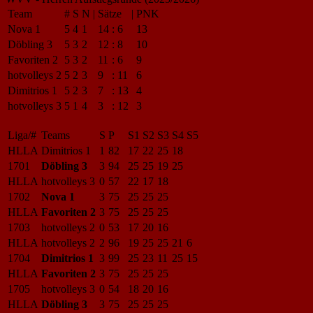
Team
#
S
N
|
Sätze
|
PNK
Nova 1
5
4
1
14
:
6
13
Döbling 3
5
3
2
12
:
8
10
Favoriten 2
5
3
2
11
:
6
9
hotvolleys 2
5
2
3
9
:
11
6
Dimitrios 1
5
2
3
7
:
13
4
hotvolleys 3
5
1
4
3
:
12
3
Liga/#
Teams
S
P
S1
S2
S3
S4
S5
HLLA
Dimitrios 1
1
82
17
22
25
18
1701
Döbling 3
3
94
25
25
19
25
HLLA
hotvolleys 3
0
57
22
17
18
1702
Nova 1
3
75
25
25
25
HLLA
Favoriten 2
3
75
25
25
25
1703
hotvolleys 2
0
53
17
20
16
HLLA
hotvolleys 2
2
96
19
25
25
21
6
1704
Dimitrios 1
3
99
25
23
11
25
15
HLLA
Favoriten 2
3
75
25
25
25
1705
hotvolleys 3
0
54
18
20
16
HLLA
Döbling 3
3
75
25
25
25