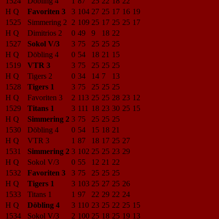
1524
Döbling 4
1
87
25
22
18
22
H Q
Favoriten 3
3
104
27
25
17
16
19
1525
Simmering 2
2
109
25
17
25
25
17
H Q
Dimitrios 2
0
49
9
18
22
1527
Sokol V/3
3
75
25
25
25
H Q
Döbling 4
0
54
18
21
15
1519
VTR 3
3
75
25
25
25
H Q
Tigers 2
0
34
14
7
13
1528
Tigers 1
3
75
25
25
25
H Q
Favoriten 3
2
113
25
25
28
23
12
1529
Titans 1
3
111
18
23
30
25
15
H Q
Simmering 2
3
75
25
25
25
1530
Döbling 4
0
54
15
18
21
H Q
VTR 3
1
87
18
17
25
27
1531
Simmering 2
3
102
25
25
23
29
H Q
Sokol V/3
0
55
12
21
22
1532
Favoriten 3
3
75
25
25
25
H Q
Tigers 1
3
103
25
27
25
26
1533
Titans 1
1
97
22
29
22
24
H Q
Döbling 4
3
110
23
25
22
25
15
1534
Sokol V/3
2
100
25
18
25
19
13