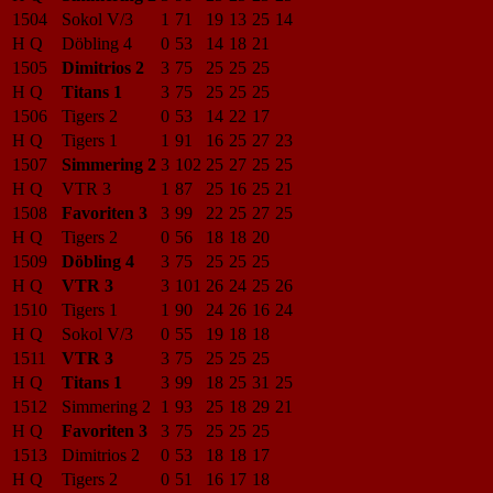
1504
Sokol V/3
1
71
19
13
25
14
H Q
Döbling 4
0
53
14
18
21
1505
Dimitrios 2
3
75
25
25
25
H Q
Titans 1
3
75
25
25
25
1506
Tigers 2
0
53
14
22
17
H Q
Tigers 1
1
91
16
25
27
23
1507
Simmering 2
3
102
25
27
25
25
H Q
VTR 3
1
87
25
16
25
21
1508
Favoriten 3
3
99
22
25
27
25
H Q
Tigers 2
0
56
18
18
20
1509
Döbling 4
3
75
25
25
25
H Q
VTR 3
3
101
26
24
25
26
1510
Tigers 1
1
90
24
26
16
24
H Q
Sokol V/3
0
55
19
18
18
1511
VTR 3
3
75
25
25
25
H Q
Titans 1
3
99
18
25
31
25
1512
Simmering 2
1
93
25
18
29
21
H Q
Favoriten 3
3
75
25
25
25
1513
Dimitrios 2
0
53
18
18
17
H Q
Tigers 2
0
51
16
17
18