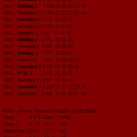
HLL
Döbling 2
3
104
18
20
25
25
16
1022
Favoriten 2
2
107
25
25
22
21
14
HLL
Favoriten 1
3
75
25
25
25
1023
hotvolleys 2
0
43
15
12
16
HLL
Dimitrios 1
0
0
0
0
0
1024
Döbling 2
3
75
25
25
25
HLL
Favoriten 2
0
60
25
19
16
1025
Döbling 3
3
77
27
25
25
HLL
Sokol V/2
1
83
23
19
25
16
1026
Favoriten 1
3
93
25
25
18
25
HLL
VTR 2
3
75
25
25
25
1027
Favoriten 2
0
51
19
20
12
HLL
Favoriten 1
3
105
25
17
23
25
15
1028
Dimitrios 1
2
88
17
25
25
9
12
WVV - Herren Vorrunde Gruppe A (2025/2026)
Team
#
S
N
|
Sätze
|
PNK
Nova 1
5
5
0
15
:
1
15
Simmering 1
5
3
2
12
:
7
10