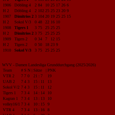
1906
Döbling 4
2
84
10
25
17
26
6
H 2
Döbling 4
2
102
25
25
23
20
9
1907
Dimitrios 2
3
104
20
19
25
25
15
H 2
Sokol V/3
0
48
22
16
10
1908
Tigers 1
3
75
25
25
25
H 2
Dimitrios 2
3
75
25
25
25
1909
Tigers 2
0
34
7
12
15
H 2
Tigers 2
0
50
18
23
9
1910
Sokol V/3
3
75
25
25
25
WVV - Damen Landesliga Grunddurchgang (2025/2026)
Team
#
S
N
|
Sätze
|
PNK
VTR 2
7
7
0
21
:
7
19
UAB 2
7
4
3
15
:
11
13
Sokol V/2
7
4
3
15
:
11
12
Tigers 1
7
3
4
14
:
14
10
Kagran 1
7
3
4
13
:
13
10
volley16/1
7
3
4
10
:
15
9
VTR 4
7
3
4
13
:
16
8