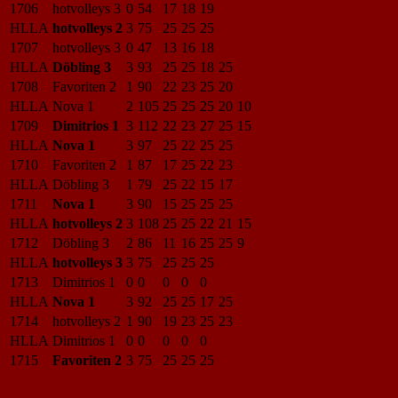
1706
hotvolleys 3
0
54
17
18
19
HLLA
hotvolleys 2
3
75
25
25
25
1707
hotvolleys 3
0
47
13
16
18
HLLA
Döbling 3
3
93
25
25
18
25
1708
Favoriten 2
1
90
22
23
25
20
HLLA
Nova 1
2
105
25
25
25
20
10
1709
Dimitrios 1
3
112
22
23
27
25
15
HLLA
Nova 1
3
97
25
22
25
25
1710
Favoriten 2
1
87
17
25
22
23
HLLA
Döbling 3
1
79
25
22
15
17
1711
Nova 1
3
90
15
25
25
25
HLLA
hotvolleys 2
3
108
25
25
22
21
15
1712
Döbling 3
2
86
11
16
25
25
9
HLLA
hotvolleys 3
3
75
25
25
25
1713
Dimitrios 1
0
0
0
0
0
HLLA
Nova 1
3
92
25
25
17
25
1714
hotvolleys 2
1
90
19
23
25
23
HLLA
Dimitrios 1
0
0
0
0
0
1715
Favoriten 2
3
75
25
25
25