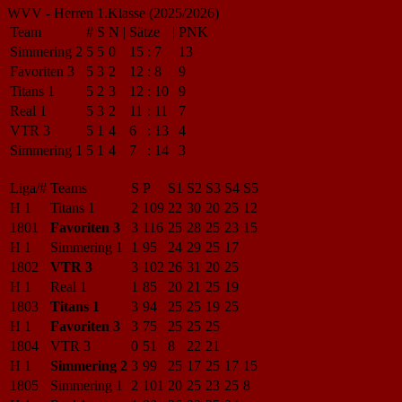
WVV - Herren 1.Klasse (2025/2026)
Team
#
S
N
|
Sätze
|
PNK
Simmering 2
5
5
0
15
:
7
13
Favoriten 3
5
3
2
12
:
8
9
Titans 1
5
2
3
12
:
10
9
Real 1
5
3
2
11
:
11
7
VTR 3
5
1
4
6
:
13
4
Simmering 1
5
1
4
7
:
14
3
Liga/#
Teams
S
P
S1
S2
S3
S4
S5
H 1
Titans 1
2
109
22
30
20
25
12
1801
Favoriten 3
3
116
25
28
25
23
15
H 1
Simmering 1
1
95
24
29
25
17
1802
VTR 3
3
102
26
31
20
25
H 1
Real 1
1
85
20
21
25
19
1803
Titans 1
3
94
25
25
19
25
H 1
Favoriten 3
3
75
25
25
25
1804
VTR 3
0
51
8
22
21
H 1
Simmering 2
3
99
25
17
25
17
15
1805
Simmering 1
2
101
20
25
23
25
8