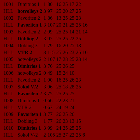
1001
Dimitrios 1
1
80
16
25
17
22
HLL
hotvolleys 2
3
97
25
20
27
25
1002
Favoriten 2
1
86
13
25
25
23
HLL
Favoriten 1
3
107
20
21
25
25
16
1003
Favoriten 2
2
99
25
25
14
21
14
HLL
Döbling 2
3
97
25
25
22
25
1004
Döbling 3
1
79
16
20
25
18
HLL
VTR 2
3
115
25
26
23
25
16
1005
hotvolleys 2
2
107
17
28
25
23
14
HLL
Dimitrios 1
3
76
25
26
25
1006
hotvolleys 2
0
49
15
24
10
HLL
Favoriten 2
1
90
16
25
26
23
1007
Sokol V/2
3
96
25
18
28
25
HLL
Favoriten 2
3
75
25
25
25
1008
Dimitrios 1
0
66
22
23
21
HLL
VTR 2
0
67
24
19
24
1009
Favoriten 1
3
77
26
25
26
HLL
Döbling 3
1
77
26
23
13
15
1010
Dimitrios 1
3
99
24
25
25
25
HLL
Sokol V/2
2
105
25
27
22
25
6