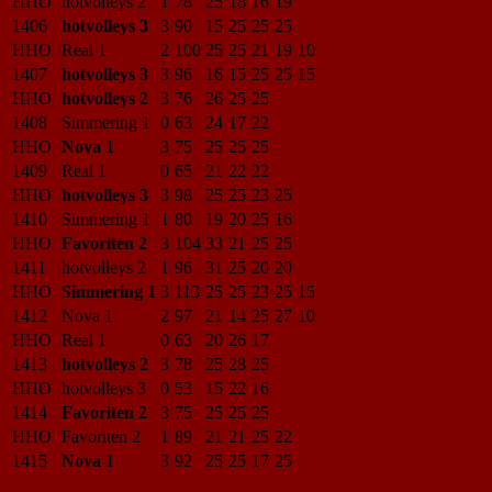
HHO
hotvolleys 2
1
78
25
18
16
19
1406
hotvolleys 3
3
90
15
25
25
25
HHO
Real 1
2
100
25
25
21
19
10
1407
hotvolleys 3
3
96
16
15
25
25
15
HHO
hotvolleys 2
3
76
26
25
25
1408
Simmering 1
0
63
24
17
22
HHO
Nova 1
3
75
25
25
25
1409
Real 1
0
65
21
22
22
HHO
hotvolleys 3
3
98
25
25
23
25
1410
Simmering 1
1
80
19
20
25
16
HHO
Favoriten 2
3
104
33
21
25
25
1411
hotvolleys 2
1
96
31
25
20
20
HHO
Simmering 1
3
113
25
25
23
25
15
1412
Nova 1
2
97
21
14
25
27
10
HHO
Real 1
0
63
20
26
17
1413
hotvolleys 2
3
78
25
28
25
HHO
hotvolleys 3
0
53
15
22
16
1414
Favoriten 2
3
75
25
25
25
HHO
Favoriten 2
1
89
21
21
25
22
1415
Nova 1
3
92
25
25
17
25