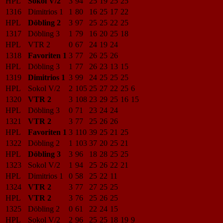
HPL
Sokol V/2
3
94
25
19
25
25
1316
Dimitrios 1
1
80
16
25
17
22
HPL
Döbling 2
3
97
25
25
22
25
1317
Döbling 3
1
79
16
20
25
18
HPL
VTR 2
0
67
24
19
24
1318
Favoriten 1
3
77
26
25
26
HPL
Döbling 3
1
77
26
23
13
15
1319
Dimitrios 1
3
99
24
25
25
25
HPL
Sokol V/2
2
105
25
27
22
25
6
1320
VTR 2
3
108
23
29
25
16
15
HPL
Döbling 3
0
71
23
24
24
1321
VTR 2
3
77
25
26
26
HPL
Favoriten 1
3
110
39
25
21
25
1322
Döbling 2
1
103
37
20
25
21
HPL
Döbling 3
3
96
18
28
25
25
1323
Sokol V/2
1
94
25
26
22
21
HPL
Dimitrios 1
0
58
25
22
11
1324
VTR 2
3
77
27
25
25
HPL
VTR 2
3
76
25
26
25
1325
Döbling 2
0
61
22
24
15
HPL
Sokol V/2
2
96
25
25
18
19
9