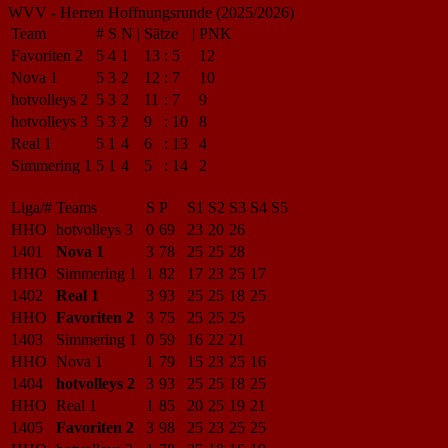
WVV - Herren Hoffnungsrunde (2025/2026)
Team
#
S
N
|
Sätze
|
PNK
Favoriten 2
5
4
1
13
:
5
12
Nova 1
5
3
2
12
:
7
10
hotvolleys 2
5
3
2
11
:
7
9
hotvolleys 3
5
3
2
9
:
10
8
Real 1
5
1
4
6
:
13
4
Simmering 1
5
1
4
5
:
14
2
Liga/#
Teams
S
P
S1
S2
S3
S4
S5
HHO
hotvolleys 3
0
69
23
20
26
1401
Nova 1
3
78
25
25
28
HHO
Simmering 1
1
82
17
23
25
17
1402
Real 1
3
93
25
25
18
25
HHO
Favoriten 2
3
75
25
25
25
1403
Simmering 1
0
59
16
22
21
HHO
Nova 1
1
79
15
23
25
16
1404
hotvolleys 2
3
93
25
25
18
25
HHO
Real 1
1
85
20
25
19
21
1405
Favoriten 2
3
98
25
23
25
25