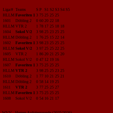
Liga/#
Teams
S
P
S1
S2
S3
S4
S5
HLLM
Favoriten 1
3
75
25
25
25
1601
Döbling 2
0
60
20
22
18
HLLM
VTR 2
1
78
17
25
18
18
1604
Sokol V/2
3
98
25
23
25
25
HLLM
Döbling 2
1
76
25
15
22
14
1602
Favoriten 1
3
98
23
25
25
25
HLLM
Sokol V/2
3
97
25
25
22
25
1605
VTR 2
1
86
20
21
25
20
HLLM
Sokol V/2
0
47
12
19
16
1607
Favoriten 1
3
75
25
25
25
HLLM
VTR 2
3
98
25
25
23
25
1610
Döbling 2
1
77
10
21
25
21
HLLM
Döbling 2
0
58
14
19
25
1611
VTR 2
3
77
25
25
27
HLLM
Favoriten 1
3
75
25
25
25
1608
Sokol V/2
0
54
16
21
17
WVV - Herren Aufstiegsrunde (2025/2026)