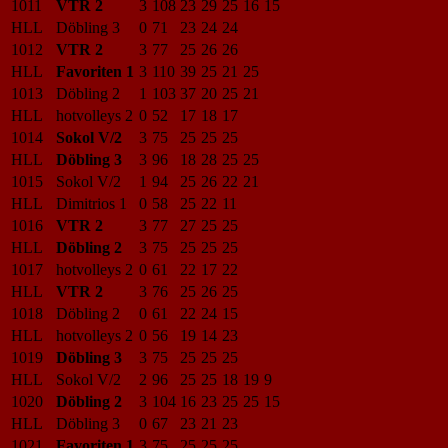
1011
VTR 2
3
108
23
29
25
16
15
HLL
Döbling 3
0
71
23
24
24
1012
VTR 2
3
77
25
26
26
HLL
Favoriten 1
3
110
39
25
21
25
1013
Döbling 2
1
103
37
20
25
21
HLL
hotvolleys 2
0
52
17
18
17
1014
Sokol V/2
3
75
25
25
25
HLL
Döbling 3
3
96
18
28
25
25
1015
Sokol V/2
1
94
25
26
22
21
HLL
Dimitrios 1
0
58
25
22
11
1016
VTR 2
3
77
27
25
25
HLL
Döbling 2
3
75
25
25
25
1017
hotvolleys 2
0
61
22
17
22
HLL
VTR 2
3
76
25
26
25
1018
Döbling 2
0
61
22
24
15
HLL
hotvolleys 2
0
56
19
14
23
1019
Döbling 3
3
75
25
25
25
HLL
Sokol V/2
2
96
25
25
18
19
9
1020
Döbling 2
3
104
16
23
25
25
15
HLL
Döbling 3
0
67
23
21
23
1021
Favoriten 1
3
75
25
25
25