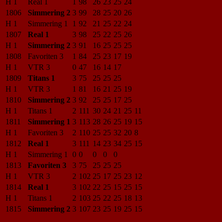
H 1
Real 1
1
98
26
23
25
24
1806
Simmering 2
3
99
28
25
20
26
H 1
Simmering 1
1
92
21
25
22
24
1807
Real 1
3
98
25
22
25
26
H 1
Simmering 2
3
91
16
25
25
25
1808
Favoriten 3
1
84
25
23
17
19
H 1
VTR 3
0
47
16
14
17
1809
Titans 1
3
75
25
25
25
H 1
VTR 3
1
81
16
21
25
19
1810
Simmering 2
3
92
25
25
17
25
H 1
Titans 1
2
111
30
24
21
25
11
1811
Simmering 1
3
113
28
26
25
19
15
H 1
Favoriten 3
2
110
25
25
32
20
8
1812
Real 1
3
111
14
23
34
25
15
H 1
Simmering 1
0
0
0
0
0
1813
Favoriten 3
3
75
25
25
25
H 1
VTR 3
2
102
25
17
25
23
12
1814
Real 1
3
102
22
25
15
25
15
H 1
Titans 1
2
103
25
22
25
18
13
1815
Simmering 2
3
107
23
25
19
25
15