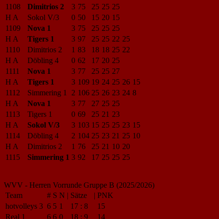
1108
Dimitrios 2
3
75
25
25
25
H A
Sokol V/3
0
50
15
20
15
1109
Nova 1
3
75
25
25
25
H A
Tigers 1
3
97
25
25
22
25
1110
Dimitrios 2
1
83
18
18
25
22
H A
Döbling 4
0
62
17
20
25
1111
Nova 1
3
77
25
25
27
H A
Tigers 1
3
109
19
24
25
26
15
1112
Simmering 1
2
106
25
26
23
24
8
H A
Nova 1
3
77
27
25
25
1113
Tigers 1
0
69
25
21
23
H A
Sokol V/3
3
103
15
25
25
23
15
1114
Döbling 4
2
104
25
23
21
25
10
H A
Dimitrios 2
1
76
25
21
10
20
1115
Simmering 1
3
92
17
25
25
25
WVV - Herren Vorrunde Gruppe B (2025/2026)
Team
#
S
N
|
Sätze
|
PNK
hotvolleys 3
6
5
1
17
:
8
15
Real 1
6
6
0
18
:
9
14