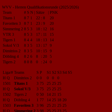
WVV - Herren Qualifikationsrunde (2025/2026)
Team
#
S
N
|
Sätze
|
PNK
Titans 1
8
7
1
22
:
8
20
Favoriten 3
8
7
1
23
:
9
20
Simmering 2
8
5
3
18
:
12
16
VTR 3
8
5
3
17
:
11
15
Tigers 1
8
4
4
18
:
13
14
Sokol V/3
8
3
5
13
:
17
9
Dimitrios 2
8
3
5
10
:
15
9
Döbling 4
8
2
6
8
:
20
5
Tigers 2
8
0
8
0
:
24
0
Liga/#
Teams
S
P
S1
S2
S3
S4
S5
H Q
Dimitrios 2
0
0
0
0
0
1501
Titans 1
3
75
25
25
25
H Q
Sokol V/3
3
75
25
25
25
1502
Tigers 2
0
50
14
21
15
H Q
Döbling 4
1
77
14
25
18
20
1503
Favoriten 3
3
96
25
21
25
25
H Q
Simmering 2
3
98
25
25
23
25